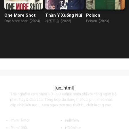
One More Shot
Thần Y Xuống Núi
Poison
One More Shot (2024)
神医下山 (2022)
Poison (2023)