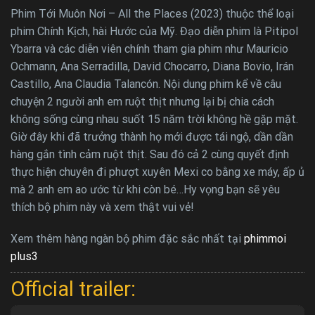
Phim Tới Muôn Nơi – All the Places (2023) thuộc thể loại
phim Chính Kịch, hài Hước của Mỹ. Đạo diễn phim là Pitipol
Ybarra và các diễn viên chính tham gia phim như Mauricio
Ochmann, Ana Serradilla, David Chocarro, Diana Bovio, Irán
Castillo, Ana Claudia Talancón. Nội dung phim kể về câu
chuyện 2 người anh em ruột thịt nhưng lại bị chia cách
không sống cùng nhau suốt 15 năm trời không hề gặp mặt.
Giờ đây khi đã trưởng thành họ mới được tái ngộ, dần dần
hàng gắn tình cảm ruột thịt. Sau đó cả 2 cùng quyết định
thực hiện chuyên đi phượt xuyên Mexi co bằng xe máy, ấp ủ
mà 2 anh em ao ước từ khi còn bé…Hy vọng bạn sẽ yêu
thích bộ phim này và xem thật vui vẻ!
Xem thêm hàng ngàn bộ phim đặc sắc nhất tại
phimmoi
plus3
Official trailer: