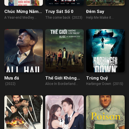
Chúc Mừng Năm
Truy Sát Số 0
Đêm Say
Mới
A Year-end Medley
The come back (2023)
Help Me Make it
(2021)
Through The Night
(2017)
Mưa đá
Thế Giới Không
Trùng Quỷ
Lối Thoát
(2022)
Alice In Borderland
Harbinger Down (2015)
(2020)