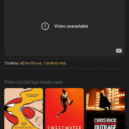
Từ khóa:
All the Places
,
Tới Muôn Nơi
.
Phim có thể bạn muốn xem :