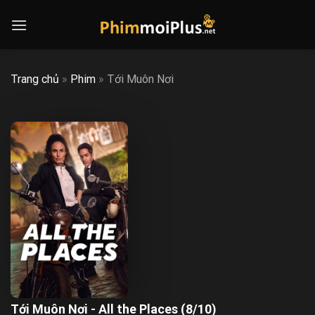
Skip
to
content
Trang chủ
»
Phim
»
Tới Muôn Nơi
Tới Muôn Nơi - All the Places (8/10)