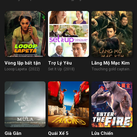
Hổ Nha
Northeast (2022)
River (2022)
(2021)
Vòng lặp bất tận
Trợ Lý Yêu
Lăng Mộ Mạc Kim
Looop Lapeta (2022)
Set It Up (2018)
Touching gold captain
(2022)
Già Gân
Quái Xế 5
Lửa Chiến