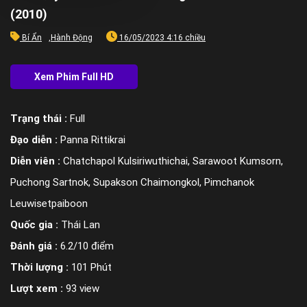
(2010)
Bí Ẩn
,
Hành Động
16/05/2023 4:16 chiều
Trạng thái :
Full
Đạo diễn :
Panna Rittikrai
Diễn viên :
Chatchapol Kulsiriwuthichai, Sarawoot Kumsorn,
Puchong Sartnok, Supakson Chaimongkol, Pimchanok
Leuwisetpaiboon
Quốc gia :
Thái Lan
Đánh giá :
6.2/10 điểm
Thời lượng :
101 Phút
Lượt xem :
93 view