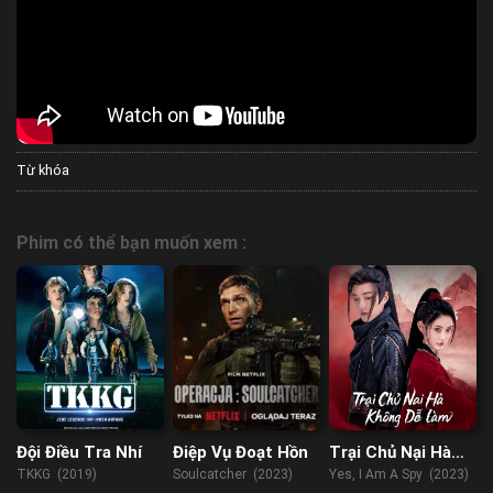
Từ khóa
Phim có thể bạn muốn xem :
Đội Điều Tra Nhí
Điệp Vụ Đoạt Hồn
Trại Chủ Nại Hà
Không Dễ Làm
TKKG (2019)
Soulcatcher (2023)
Yes, I Am A Spy (2023)