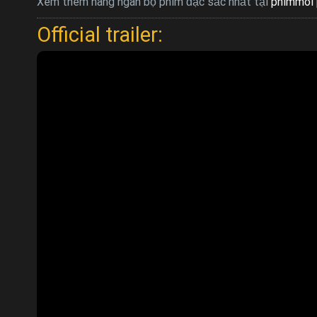
Xem thêm hàng ngàn bộ phim đặc sắc nhất tại
phimmoi 
Official trailer: