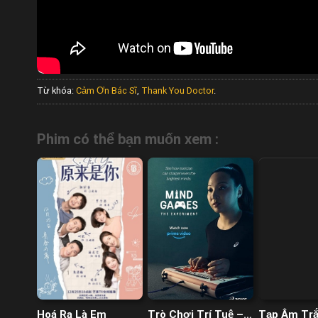
Từ khóa:
Cảm Ơn Bác Sĩ
,
Thank You Doctor
.
Phim có thể bạn muốn xem :
Hoá Ra Là Em
Trò Chơi Trí Tuệ –
Tạp Âm Tr