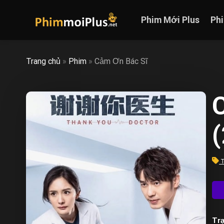
Skip
to
Phim Mới Plus
Ph
content
Trang chủ
»
Phim
»
Cảm Ơn Bác Sĩ
T
Trạ