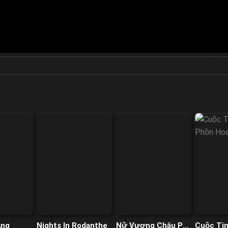
ắng
Nights In Rodanthe
Nữ Vương Châu Phi:
Cuộc Tì