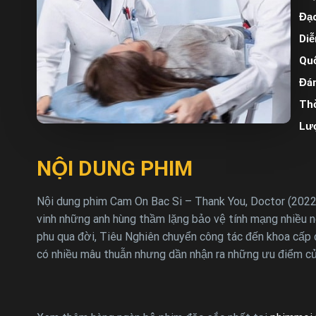
Đạo
Diễ
Quố
Đán
Thờ
Lư
NỘI DUNG PHIM
Nội dung phim Cam On Bac Si – Thank You, Doctor (2022)
vinh những anh hùng thầm lặng bảo vệ tính mạng nhiều n
phu qua đời, Tiêu Nghiên chuyển công tác đến khoa cấp 
có nhiều mâu thuẫn nhưng dần nhận ra những ưu điểm củ