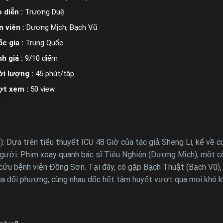
 diễn :
Trương Duệ
n viên :
Dương Mịch, Bạch Vũ
c gia :
Trung Quốc
h giá :
9/10 điểm
i lượng :
45 phút/tập
ợt xem :
50 view
: Dựa trên tiểu thuyết ICU 48 Giờ của tác giả Sheng Li, kể về c
gười. Phim xoay quanh bác sĩ Tiêu Nghiên (Dương Mịch), một cô
cứu bệnh viện Đồng Sơn. Tại đây, cô gặp Bạch Thuật (Bạch Vũ), 
a đối phương, cùng nhau dốc hết tâm huyết vượt qua mọi khó kh