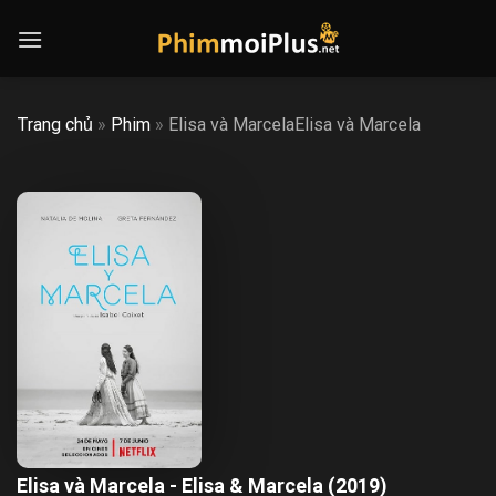
Skip
to
content
Trang chủ
»
Phim
»
Elisa và MarcelaElisa và Marcela
Elisa và Marcela - Elisa & Marcela (2019)