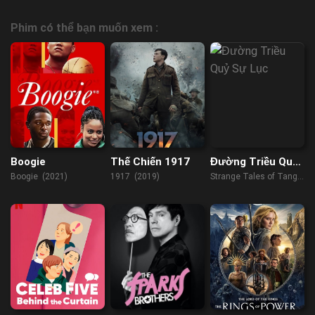
Phim có thể bạn muốn xem :
Boogie
Thế Chiến 1917
Đường Triều Quỷ
Sự Lục
Boogie (2021)
1917 (2019)
Strange Tales of Tang
Dynasty (2022)