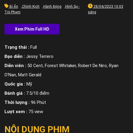
Bí Ẩn
,
Chính Kịch
,
Hành Động
,
Hình Sự -
28/04/2023 10:03
Tội Phạm
sáng
Trạng thái :
Full
Đạo diễn :
Jessy Terrero
Diễn viên :
50 Cent, Forest Whitaker, Robert De Niro, Ryan
O'Nan, Matt Gerald
Quốc gia :
Mỹ
Đánh giá :
7.5/10 điểm
Thời lượng :
96 Phút
Lượt xem :
75 view
NỘI DUNG PHIM