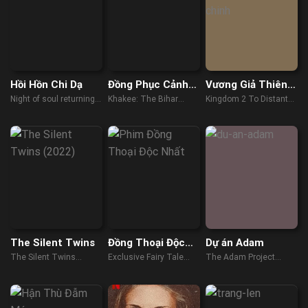
Hồi Hồn Chi Dạ
Đồng Phục Cảnh
Vương Giả Thiên
Sát: Ký Sự Bihar
Hạ 2: Đại Địa Viễn
Night of soul returning
Khakee: The Bihar
Kingdom 2 To Distant
Chinh
(2023)
Chapter (2022)
Lands (Harukanaru
Daichi E) (2022)
The Silent Twins
Đồng Thoại Độc
Dự án Adam
Nhất
The Silent Twins
Exclusive Fairy Tale
The Adam Project
(2022)
(2023)
(2022)