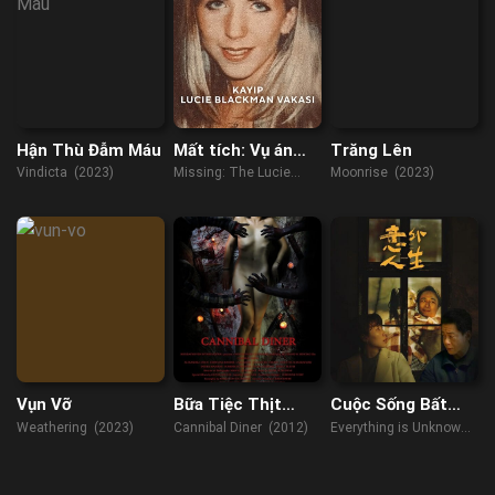
Hận Thù Đẫm Máu
Mất tích: Vụ án
Trăng Lên
Lucie Blackman
Vindicta (2023)
Missing: The Lucie
Moonrise (2023)
Blackman Case (2023)
Vụn Vỡ
Bữa Tiệc Thịt
Cuộc Sống Bất
Người
Ngờ
Weathering (2023)
Cannibal Diner (2012)
Everything is Unknown
(2023)