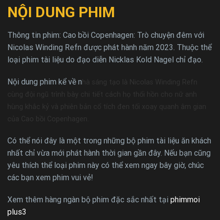
NỘI DUNG PHIM
Thông tin phim: Cao bồi Copenhagen: Trò chuyện đêm với
Nicolas Winding Refn được phát hành năm 2023. Thuộc thể
loại phim tài liệu do đạo diễn Nicklas Kold Nagel chỉ đạo.
Nội dung phim kể về n
hà sáng tạo là Nicolas Winding Refn
cùng đội ngũ trình bày chi tiết cách họ thổi hồn cho nữ anh
hùng khắc kỷ và phiên bản cổ tích đen tối xoay quanh âm gian
của Cao bồi Copenhagen.
Có thể nói đây là một trong những bộ phim tài liệu ăn khách
nhất chỉ vừa mới phát hành thời gian gần đây. Nếu bạn cũng
yêu thích thể loại phim này có thể xem ngay bây giờ, chúc
các bạn xem phim vui vẻ!
Xem thêm hàng ngàn bộ phim đặc sắc nhất tại
phimmoi
plus3