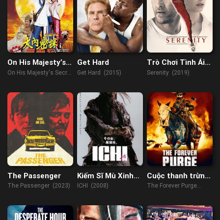
On His Majesty’s
Get Hard
Trò Chơi Tình Ái
Secret Service
2019
On His Majesty's Secret
Get Hard (2015)
Serenity (2019)
Service (2009)
The Passenger
Kiếm Sĩ Mù Xinh
Cuộc thanh trừng
Đẹp
vĩnh viễn
The Passenger (2023)
ICHI (2008)
The Forever Purge
(2021)