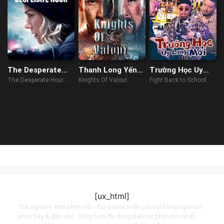
The Desperate
Thanh Long Yến
Trường Học Uy
Hour
Nguyệt Đao
Long Mới
The Desperate Hour
Knights Of Valour
Fight Back to School
(2022)
(2021)
(2021)