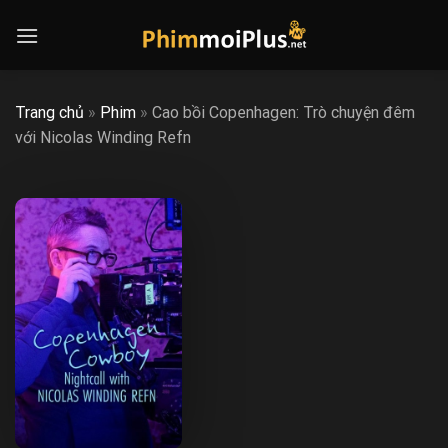
Skip
to
content
Trang chủ
»
Phim
»
Cao bồi Copenhagen: Trò chuyện đêm
với Nicolas Winding Refn