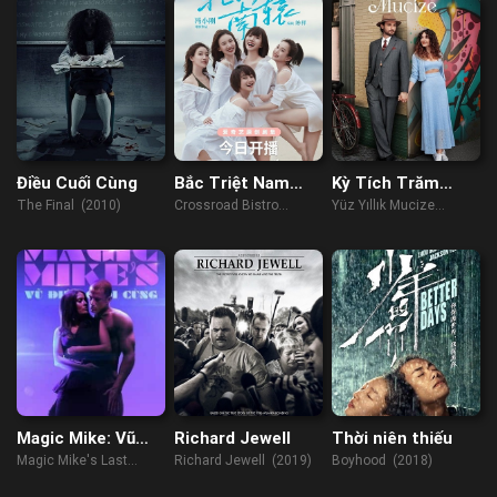
Điều Cuối Cùng
Bắc Triệt Nam
Kỳ Tích Trăm
Viên
Năm
The Final (2010)
Crossroad Bistro
Yüz Yıllık Mucize
(2021)
(2023)
Magic Mike: Vũ
Richard Jewell
Thời niên thiếu
Điệu Cuối Cùng
Magic Mike's Last
Richard Jewell (2019)
Boyhood (2018)
Dance (2023)