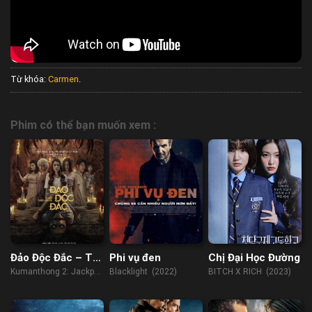
Từ khóa:
Carmen
.
Phim có thể bạn muốn xem :
Đảo Độc Đắc – Tử
Phi vụ đen
Chị Đại Học Đường
Mẫu Thiên Linh
Kumanthong 2: Jackpot
Blacklight (2022)
BITCH X RICH (2023)
Cái
Island (2022)