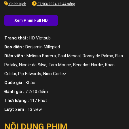
Chính Kịch
07/03/2024 12:44 sáng
Trạng thái :
HD Vietsub
Đạo diễn :
Benjamin Millepied
Diễn viên :
Melissa Barrera, Paul Mescal, Rossy de Palma, Elsa
Pataky, Nicole da Silva, Tara Morice, Benedict Hardie, Kaan
Guldur, Pip Edwards, Nico Cortez
Quốc gia :
Khác
Đánh giá :
7.2/10 điểm
Thời lượng :
117 Phút
Lượt xem :
13 view
NỘI DUNG PHIM