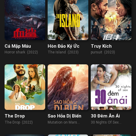
Cá Mập Máu
Hòn Đảo Ký Ức
Truy Kích
Horror shark (2022)
The Island (2023)
pursuit (2023)
The Drop
Sao Hỏa Dị Biến
30 Đêm Ân Ái
The Drop (2022)
Mutation on Mars
30 Nights Of Sex
(2021)
(2018)