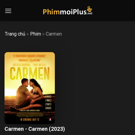
Skip
to
content
Trang chủ
»
Phim
»
Carmen
Carmen - Carmen (2023)