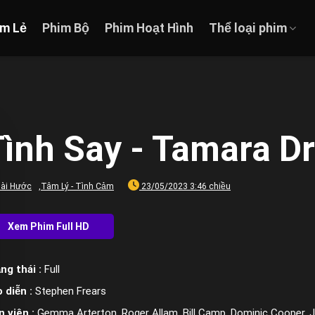
im Lẻ
Phim Bộ
Phim Hoạt Hình
Thể loại phim
Tình Say - Tamara D
ài Hước
,
Tâm Lý - Tình Cảm
23/05/2023 3:46 chiều
ng thái :
Full
 diễn :
Stephen Frears
n viên :
Gemma Arterton, Roger Allam, Bill Camp, Dominic Cooper, 