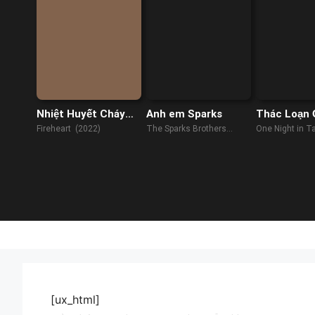
Nhiệt Huyết Cháy
Anh em Sparks
Thác Loạn 
Bỏng
Bắc
Fireheart (2022)
The Sparks Brothers
One Night in T
(2021)