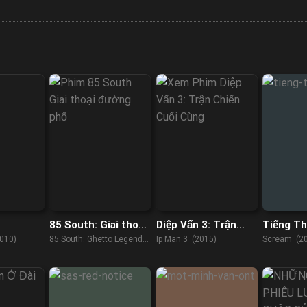
85 South: Giai thoại
Diệp Vấn 3: Trận
Tiếng Th
đường phố
Chiến Cuối Cùng
010)
85 South: Ghetto Legends
Ip Man 3 (2015)
Scream (2
(2023)