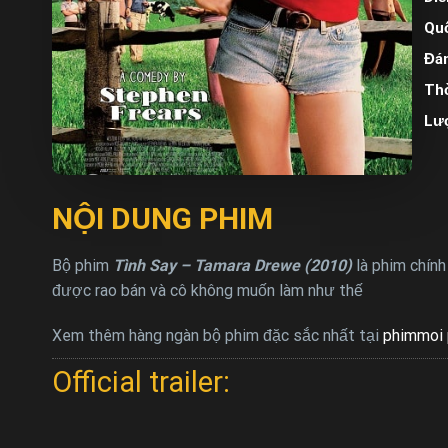
Quố
Đán
Thờ
Lư
NỘI DUNG PHIM
Bộ phim
Tình Say – Tamara Drewe (2010)
là phim chín
được rao bán và cô không muốn làm như thế
Xem thêm hàng ngàn bộ phim đặc sắc nhất tại
phimmoi 
Official trailer: