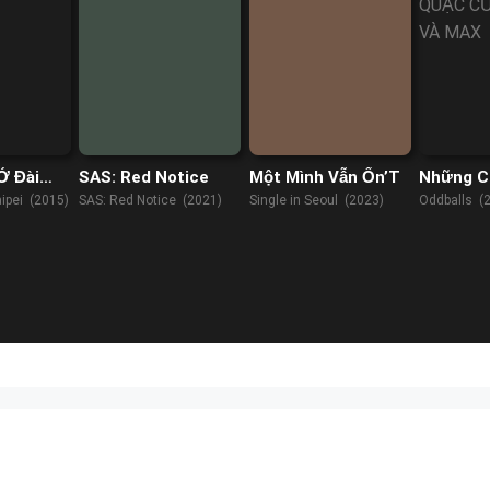
Ở Đài
SAS: Red Notice
Một Mình Vẫn Ổn’T
Những C
Lưu Kỳ 
aipei (2015)
SAS: Red Notice (2021)
Single in Seoul (2023)
Oddballs (
James v