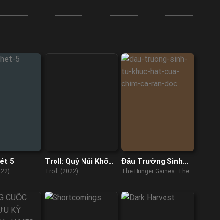
ét 5
Troll: Quỷ Núi Khổng
Đấu Trường Sinh
Lồ
Tử: Khúc Hát Của
022)
Troll (2022)
The Hunger Games: The
Chim Ca & Rắn Độc
Ballad of Songbirds &
Snakes (2023)