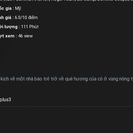
c gia :
Mỹ
h giá :
6.0/10 điểm
i lượng :
111 Phút
ợt xem :
46 view
h kịch về một nhà báo trẻ trở về quê hương của cô ở vùng nông 
plus3