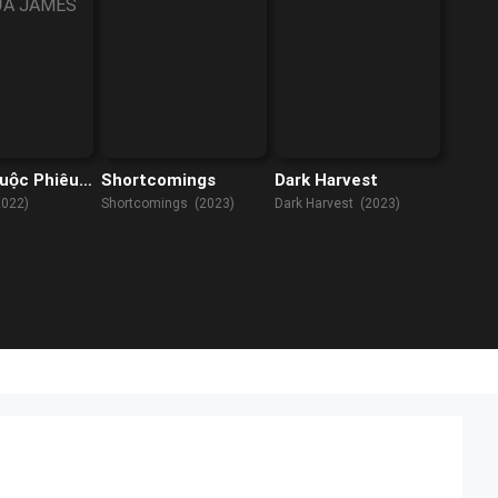
uộc Phiêu
Shortcomings
Dark Harvest
Quặc Của
2022)
Shortcomings (2023)
Dark Harvest (2023)
à Max