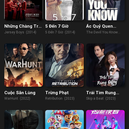
Những Chàng Trai
5 Đến 7 Giờ
Ác Quỷ Quen
Jersey
Thuộc
Jersey Boys (2014)
5 Đến 7 Giờ (2014)
The Devil You Know
(2022)
Cuộc Săn Lùng
Trừng Phạt
Trái Tim Rung
Động
WarHunt (2022)
Retribution (2023)
Skip a Beat (2023)