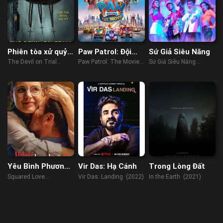
Phiên tòa xử quỷ
Paw Patrol: Đội
Sứ Giả Siêu Năng
ám
Đặc Nhiệm Siêu
The Devil on Trial
Paw Patrol: The Movie
Sứ Giả Siêu Năng
Đẳng
(2023)
(2021)
(2022)
Yêu Bình Phương
Vir Das: Hạ Cánh
Trong Lòng Đất
Mãi Mãi
Squared Love
Vir Das: Landing (2022)
In the Earth (2021)
Everlasting (2023)