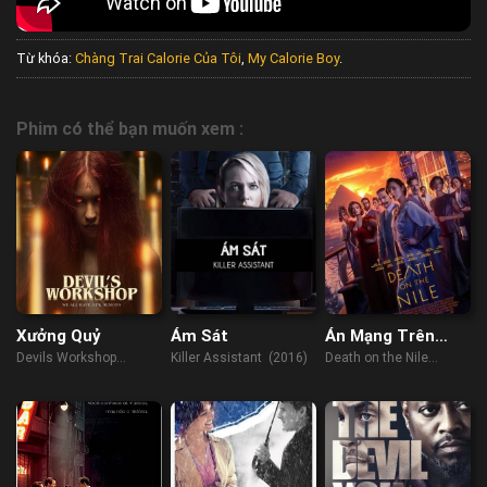
Từ khóa:
Chàng Trai Calorie Của Tôi
,
My Calorie Boy
.
Phim có thể bạn muốn xem :
Xưởng Quỷ
Ám Sát
Án Mạng Trên
Sông Nile
Devils Workshop
Killer Assistant (2016)
Death on the Nile
(2022)
(2022)