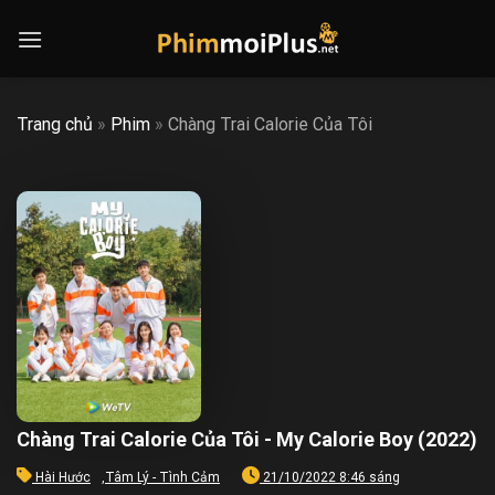
Skip
to
content
Trang chủ
»
Phim
»
Chàng Trai Calorie Của Tôi
Chàng Trai Calorie Của Tôi - My Calorie Boy (2022)
Hài Hước
,
Tâm Lý - Tình Cảm
21/10/2022 8:46 sáng