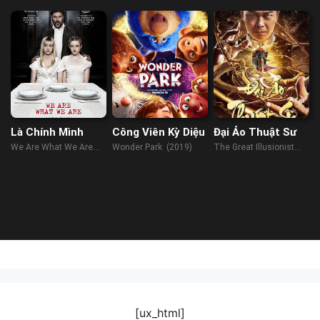
Là Chính Mình
Công Viên Kỳ Diệu
Đại Ảo Thuật Sư
We Are What We Are
Wonder Park (2019)
The Great Illusionist
(2013)
(2020)