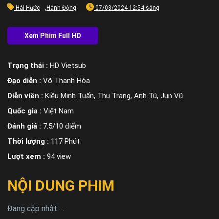
Hài Hước
,
Hành Động
07/03/2024 12:54 sáng
Trạng thái :
HD Vietsub
Đạo diễn :
Võ Thanh Hòa
Diễn viên :
Kiều Minh Tuấn, Thu Trang, Anh Tú, Jun Vũ
Quốc gia :
Việt Nam
Đánh giá :
7.5/10 điểm
Thời lượng :
117 Phút
Lượt xem :
94 view
NỘI DUNG PHIM
Đang cập nhật …