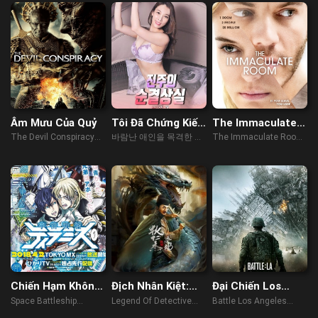
Âm Mưu Của Quỷ
Tôi Đã Chứng Kiến
The Immaculate
Người Yêu Ngoại
Room
The Devil Conspiracy
바람난 애인을 목격한 뒤
The Immaculate Room
Tình
(2023)
팬티를 벗었다 (2023)
(2022)
Chiến Hạm Không
Địch Nhân Kiệt:
Đại Chiến Los
Gian Tiramisu
Vận Hà Kinh Long
Angeles
Space Battleship
Legend Of Detective
Battle Los Angeles
Tiramisu (2017)
Dee (2023)
(2011)