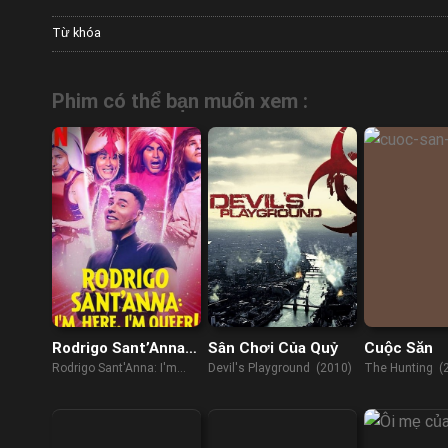
Từ khóa
Phim có thể bạn muốn xem :
Rodrigo Sant’Anna:
Sân Chơi Của Quỷ
Cuộc Săn
Tôi là queer!
Rodrigo Sant'Anna: I'm
Devil's Playground (2010)
The Hunting (
Here, I'm Queer! (2022)