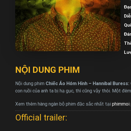
Đạo
Diễ
Quố
Đán
Thờ
Lư
NỘI DUNG PHIM
Nội dung phim
Chiếc Áo Hóm Hỉnh – Hannibal Buress:
con ruồi của anh ta bị hạ gục, thì cũng vậy thôi. Một đê
Xem thêm hàng ngàn bộ phim đặc sắc nhất tại
phimmoi 
Official trailer: