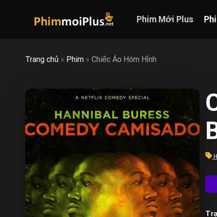
Skip
to
Phim Mới Plus
Ph
content
Trang chủ
»
Phim
»
Chiếc Áo Hóm Hỉnh
H
Trạ