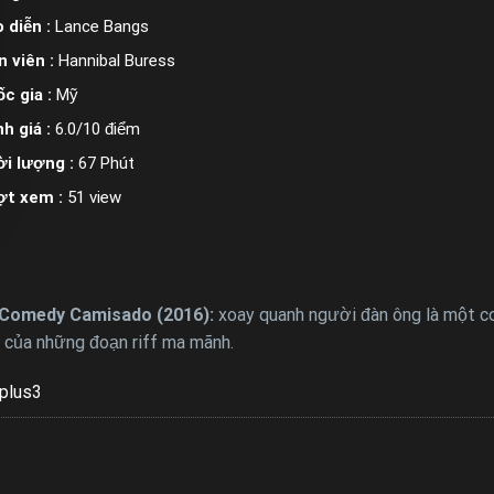
 diễn :
Lance Bangs
n viên :
Hannibal Buress
c gia :
Mỹ
h giá :
6.0/10 điểm
i lượng :
67 Phút
ợt xem :
51 view
 Comedy Camisado (2016):
xoay quanh người đàn ông là một c
m của những đoạn riff ma mãnh.
plus3