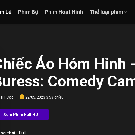
im Lẻ
Phim Bộ
Phim Hoạt Hình
Thể loại phim
Chiếc Áo Hóm Hỉnh -
Buress: Comedy Cam
ài Hước
22/05/2023 3:53 chiều
ng thái :
Full