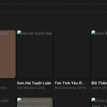
Sơn Hải Tuyệt Luân
Tìm Tình Yêu Ở
Bồi Thẩ
Seoul
2022)
Fairy Mountain (202)
Seoul Searching (2015)
Juror 8 (20