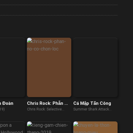
m Đoàn
Chris Rock: Phẫn Nộ
Cá Mập Tấn Công
Có Chọn Lọc
19)
Chris Rock: Selective
Summer Shark Attack
Outrage (2023)
(2016)