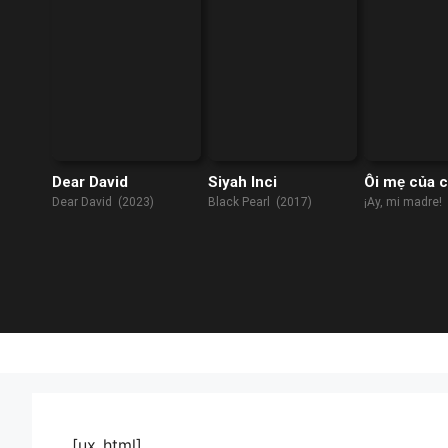
Dear David
Siyah Inci
Ôi mẹ của c
Dear David (2023)
Black Pearl (2017)
¡Ay, mi madre!