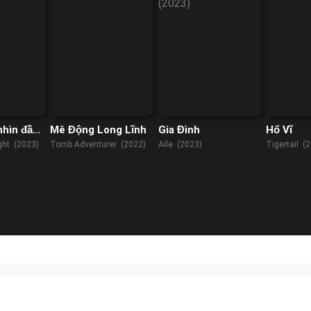
nhìn đầu
Mê Động Long Lĩnh
Gia Đình
Hổ Vĩ
ight (2023)
Tomb Adventurer (2022)
Aile (2023)
Tigertail (