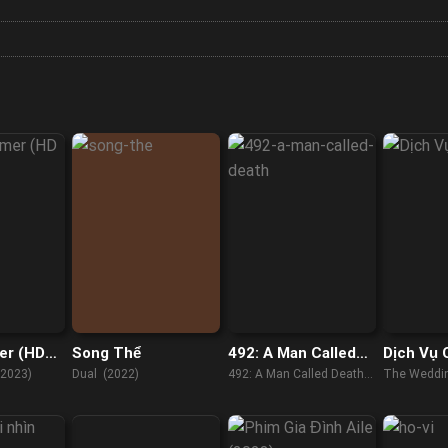
er (HD
Song Thể
492: A Man Called
Dịch Vụ 
Death
2023)
Dual (2022)
492: A Man Called Death
The Weddin
(2017)
(2017)