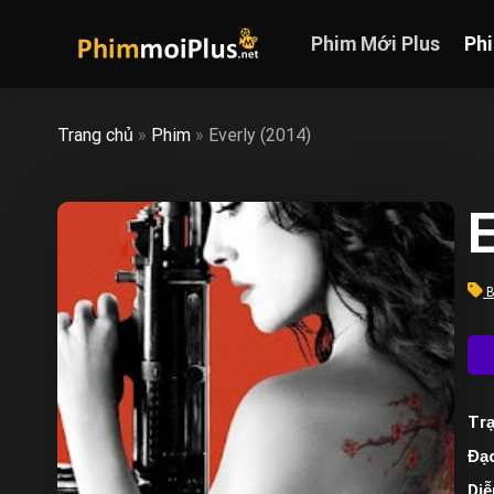
Skip
to
Phim Mới Plus
Ph
content
Trang chủ
»
Phim
»
Everly (2014)
E
B
Trạ
Đạo
Diễ