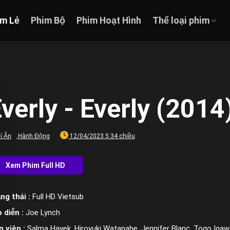
im Lẻ
Phim Bộ
Phim Hoạt Hình
Thể loại phim
verly - Everly (2014
í Ẩn
,
Hành Động
12/04/2023 5:34 chiều
ng thái :
Full HD Vietsub
 diễn :
Joe Lynch
n viên :
Salma Hayek, Hiroyuki Watanabe, Jennifer Blanc, Togo Igawa