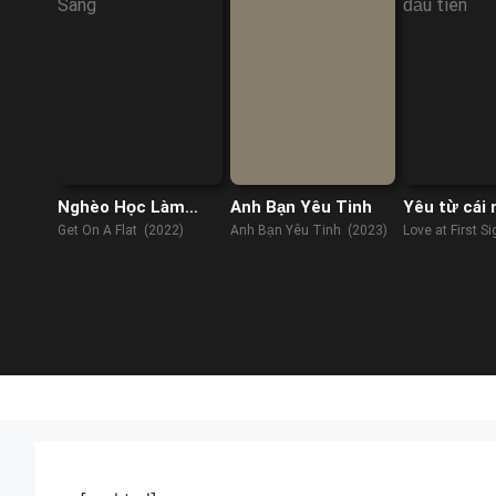
Nghèo Học Làm
Anh Bạn Yêu Tinh
Yêu từ cái 
Sang
tiên
Get On A Flat (2022)
Anh Bạn Yêu Tinh (2023)
Love at First S