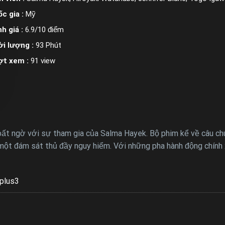
c gia :
Mỹ
h giá :
6.9/10 điểm
i lượng :
93 Phút
ợt xem :
91 view
 bất ngờ với sự tham gia của Salma Hayek. Bộ phim kể về câu c
ột đám sát thủ đầy nguy hiểm. Với những pha hành động chính xá
plus3