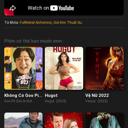
Từ khóa:
FullMetal Alchemist
,
Giả Kim Thuật Sư
.
Phim có thể bạn muốn xem :
Không Có Goo Pil
Hugot
Vệ Nữ 2022
Soo
Goo Pil Soo Is Not
Hugot (2023)
Venus (2022)
There (2022)