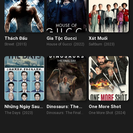
Thách Đấu
Gia Tộc Gucci
Xát Muối
Street (2015)
House of Gucci (2022)
Saltburn (2023)
Những Ngày Sau
Dinosaurs: The
One More Shot
Thảm Họa
Final Day with
The Days (2023)
Dinosaurs: The Final
One More Shot (2024)
David
Day with David
Attenborough
Attenborough (2022)