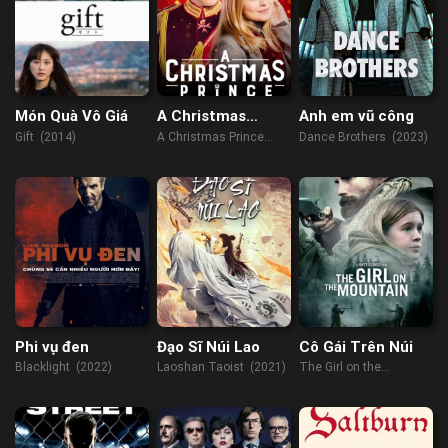
Món Quà Vô Giá
A Christmas
Anh em vũ công
Prince
Gift (2014)
A Christmas Prince
Dance Brothers (2023)
(2017)
Phi vụ đen
Đạo Sĩ Núi Lao
Cô Gái Trên Núi
Blacklight (2022)
Laoshan Taoist (2021)
The Girl on the
Mountain (2022)