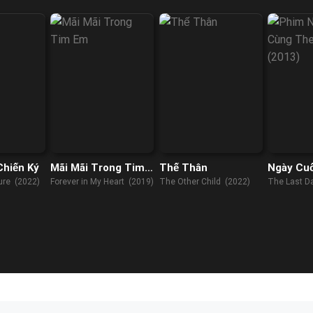
E) (2022)
Chiến Ký
Mãi Mãi Trong Tim
Thế Thân
Ngày Cu
Em
ture (2022)
Forever in My Heart (2019)
The Other Child (2022)
The Last D