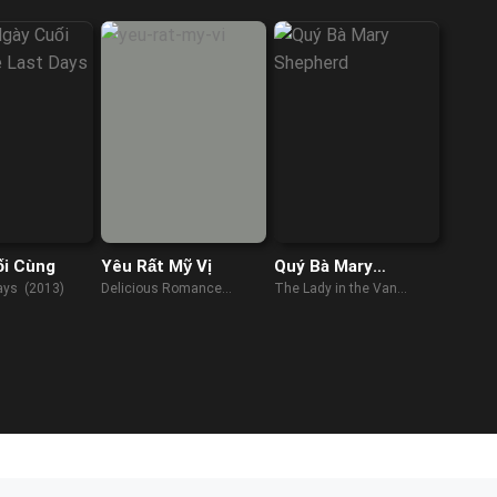
ối Cùng
Yêu Rất Mỹ Vị
Quý Bà Mary
Shepherd
ays (2013)
Delicious Romance
The Lady in the Van
(2023)
(2015)