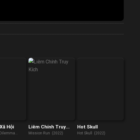
Xã Hội
Liêm Chính Truy
Hot Skull
Kích
 Dilemma
Mission Run (2022)
Hot Skull (2022)