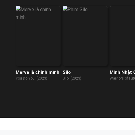
Merve là chính mình
Silo
Minh Nhật 
You Do You (2023)
Silo (2023)
Warriors of Fu