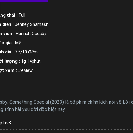
ng thái :
Full
 diễn :
Jenney Shamash
n viên :
Hannah Gadsby
c gia :
Mỹ
h giá :
7.5/10 điểm
i lượng :
1g 14phút
ợt xem :
59 view
by: Something Special (2023) là bộ phim chính kịch nói về Lời 
trình hài yêu đời đặc biệt này.
plus3