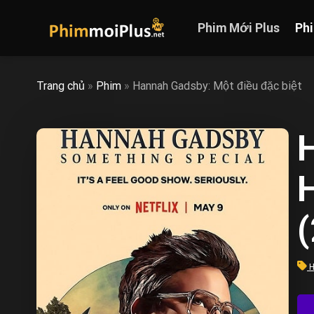
Skip
to
Phim Mới Plus
Ph
content
Trang chủ
»
Phim
»
Hannah Gadsby: Một điều đặc biệt
H