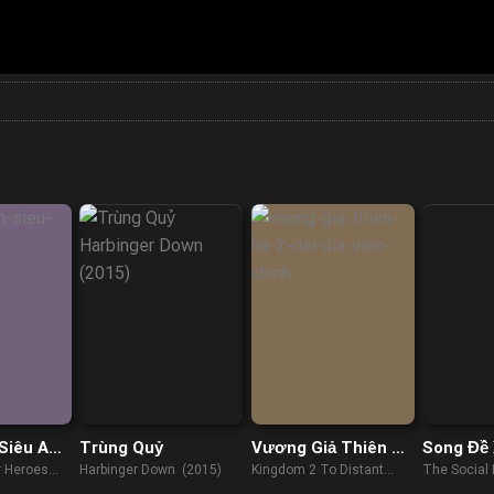
Siêu Anh
Trùng Quỷ
Vương Giả Thiên Hạ
Song Đề 
2: Đại Địa Viễn Chinh
r Heroes
Harbinger Down (2015)
Kingdom 2 To Distant
The Social
Lands (Harukanaru Daichi
(2020)