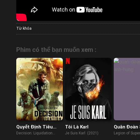
Từ khóa
Phim có thể bạn muốn xem :
Quyết Định Tiêu
Tôi Là Karl
Quân Đoàn 
Diệt
Hùng
Decision: Liquidation
Je Suis Karl (2021)
Legion of Supe
(2018)
(2023)