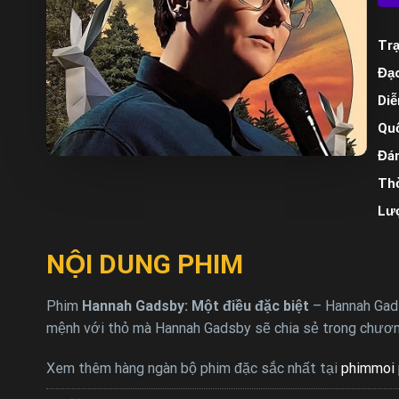
Trạ
Đạo
Diễ
Quố
Đán
Thờ
Lư
NỘI DUNG PHIM
Phim
Hannah Gadsby: Một điều đặc biệt
– Hannah Gads
mệnh với thỏ mà Hannah Gadsby sẽ chia sẻ trong chương 
Xem thêm hàng ngàn bộ phim đặc sắc nhất tại
phimmoi 