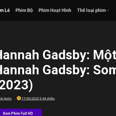
im Lẻ
Phim Bộ
Phim Hoạt Hình
Thể loại phim
Hannah Gadsby: Một 
Hannah Gadsby: Som
(2023)
ài Hước
17/05/2023 5:44 chiều