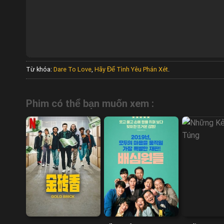
Từ khóa:
Dare To Love
,
Hãy Để Tình Yêu Phán Xét
.
Phim có thể bạn muốn xem :