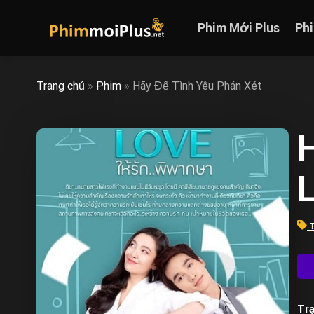
Skip
to
Phim Mới Plus
Ph
content
Trang chủ
»
Phim
»
Hãy Để Tình Yêu Phán Xét
H
T
Trạ