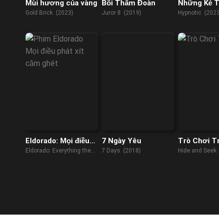
Mùi hương của vàng
Bồi Thẩm Đoàn
Những Kẻ 
Túng
Gold Brick (2023)
Juror 8 (2019)
Hypnotic (2023
Eldorado: Mọi điều
7 Ngày Yêu
Trò Chơi T
phát xít căm ghét
Eldorado: Everything the
7 Days (2018)
Hide and Seek
Nazis Hate (2023)