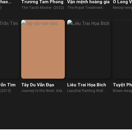
Thao
Trương Tam Phong
Vận mệnh hoàng gia
Ô Long V
)
The Taichi Master (2022)
The Royal Treatment
Messy temp
(2022)
rốn Tìm
Tây Du Vấn Đạo
Liêu Trai Họa Bích
Tuyệt P
Tinh (Ph
 (2013)
Journey to the West: Ask
Liaozhai Painting Wall
Blown Away
tao (2023)
(2023)
(2022)