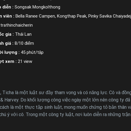
 diễn :
Songsak Mongkolthong
n viên :
Bella Ranee Campen, Kongthap Peak, Pinky Savika Chaiyad
trathinchaicherin
c gia :
Thái Lan
h giá :
8/10 điểm
i lượng :
45 phút/tập
ợt xem :
21 view
 Ticha là một luật sư đầy tham vọng và có năng lực. Cô và đồng
 & Harvey. Do khối lượng công việc ngày một lớn nên công ty đã 
tư cách là một thực tập sinh luật, mong muốn chứng tỏ bản thân
hú ý với cô. Trong một công ty luật, nơi luôn diễn ra những trận