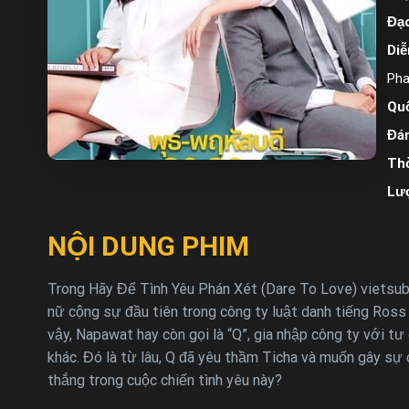
Đạo
Diễ
Pha
Quố
Đán
Thờ
Lư
NỘI DUNG PHIM
Trong Hãy Để Tình Yêu Phán Xét (Dare To Love) vietsub,
nữ cộng sự đầu tiên trong công ty luật danh tiếng Ross
vậy, Napawat hay còn gọi là “Q”, gia nhập công ty với 
khác. Đó là từ lâu, Q đã yêu thầm Ticha và muốn gây sự c
thắng trong cuộc chiến tình yêu này?