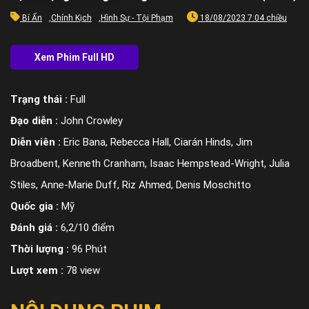
Bí Ẩn
,
Chính Kịch
,
Hình Sự - Tội Phạm
18/08/2023 7:04 chiều
Trạng thái :
Full
Đạo diễn :
John Crowley
Diễn viên :
Eric Bana, Rebecca Hall, Ciarán Hinds, Jim
Broadbent, Kenneth Cranham, Isaac Hempstead-Wright, Julia
Stiles, Anne-Marie Duff, Riz Ahmed, Denis Moschitto
Quốc gia :
Mỹ
Đánh giá :
6,2/10 điểm
Thời lượng :
96 Phút
Lượt xem :
78 view