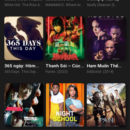
trầm của
Where Are We
White Hot: The Rise &
MAMAMOO: Where Are
Sexify (Season 2)
Abercrombie &
Now
Fall of Abercrombie &
We Now (2022)
(2023)
Fitch
Fitch (2022)
365 ngày: Hôm
Thanh Sói – Cúc
Ham Muốn Thể
nay
Dại Trong Đêm
Xác
365 Days: This Day
Furies (2023)
Addicted (2014)
(2022)