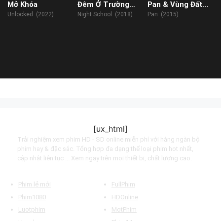
Mở Khóa
Đêm Ở Trường
Pan & Vùng Đất
Học
Neverland
Unlocked (2022)
Night School (2018)
Pan (2015)