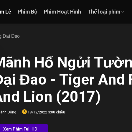
im Lẻ
Phim Bộ
Phim Hoạt Hình
Thể loại phim
g Đại Đao
Mãnh Hổ Ngửi Tường
ại Đao - Tiger And
And Lion (2017)
ành Động
18/12/2022 3:00 chiều