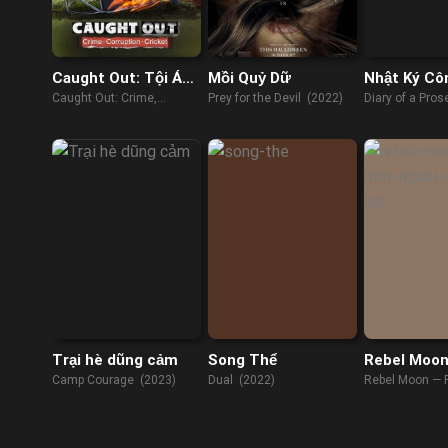
Caught Out: Tội Ác,
Mồi Quỷ Dữ
Nhật Ký Cô
Tham Nhũng,
Viên
Caught Out: Crime,
Prey for the Devil (2022)
Diary of a Pros
Cricket
Corruption, Cricket (2023)
(2019)
Trại hè dũng cảm
Song Thể
Rebel Moon
Một: Người
Camp Courage (2023)
Dual (2022)
Rebel Moon — P
Lửa
Child of Fire (