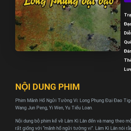
Trạ
Đạo
Diễ
Quố
Đán
Thờ
Lư
NỘI DUNG PHIM
Phim Mãnh Hổ Ngửi Tường Vi: Long Phụng Đại Đao Tiger A
Wang Jun Peng, Yi Wen, Yu Tiểu Loan.
Nội dung bộ phim kể về Lâm Kì Lân đến và mang theo mộ
rất giống với “mãnh hổ ngửi tường vi”. Lâm Kì Lân nói rằ