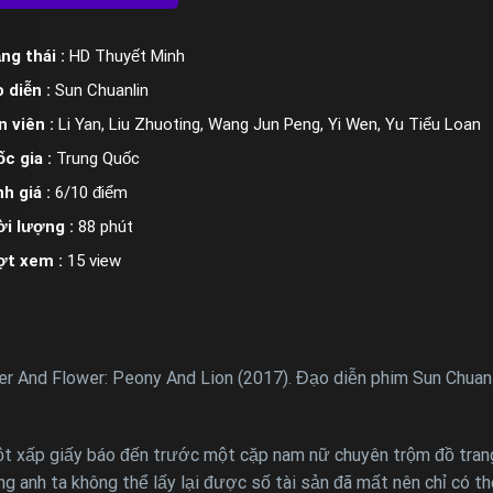
ng thái :
HD Thuyết Minh
 diễn :
Sun Chuanlin
n viên :
Li Yan, Liu Zhuoting, Wang Jun Peng, Yi Wen, Yu Tiểu Loan
c gia :
Trung Quốc
h giá :
6/10 điểm
i lượng :
88 phút
ợt xem :
15 view
nd Flower: Peony And Lion (2017). Đạo diễn phim Sun Chuanlin v
t xấp giấy báo đến trước một cặp nam nữ chuyên trộm đồ trang 
ng anh ta không thể lấy lại được số tài sản đã mất nên chỉ có th