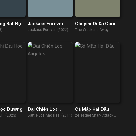
ng Bát Bộ
Jackass Forever
Chuyến Đi Xa Cuối
ng Truyện
Tuần
3)
Jackass Forever (2022)
The Weekend Away
(2021)
 Học Đường
Đại Chiến Los
Cá Mập Hai Đầu
Angeles
CH (2023)
Battle Los Angeles (2011)
2-Headed Shark Attack
(2012)