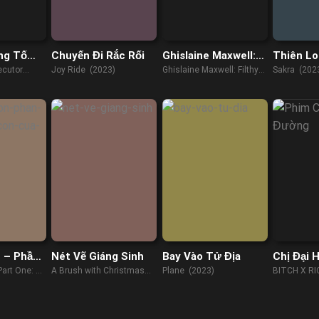
ng Tố
Chuyến Đi Rắc Rối
Ghislaine Maxwell:
Thiên Lo
Giàu Có Và Đồi Bại
Kiều Pho
ecutor
Joy Ride (2023)
Ghislaine Maxwell: Filthy
Sakra (202
Rich (2022)
 – Phần
Nét Vẽ Giáng Sinh
Bay Vào Tử Địa
Chị Đại
 Con Của
art One: A
A Brush with Christmas
Plane (2023)
BITCH X RI
2023)
(2022)