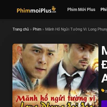
Skip
to
Phim Mới Plus
Ph
content
Trang chủ
»
Phim
»
Mãnh Hổ Ngửi Tường Vi: Long Phụn
Đ
H