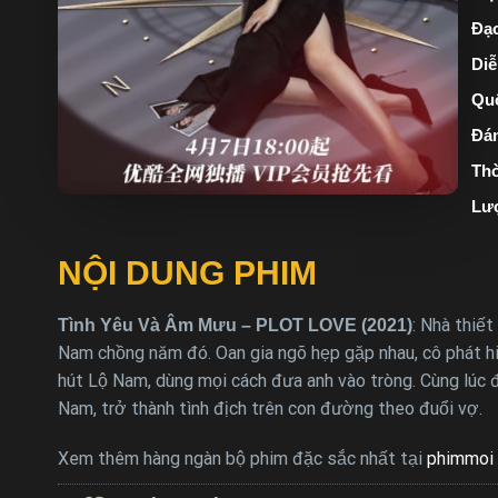
Đạo
Diễ
Quố
Đán
Thờ
Lư
NỘI DUNG PHIM
: Nhà thiết
Tình Yêu Và Âm Mưu – PLOT LOVE (2021)
Nam chồng năm đó. Oan gia ngõ hẹp gặp nhau, cô phát h
hút Lộ Nam, dùng mọi cách đưa anh vào tròng. Cùng lúc 
Nam, trở thành tình địch trên con đường theo đuổi vợ.
Xem thêm hàng ngàn bộ phim đặc sắc nhất tại
phimmoi 