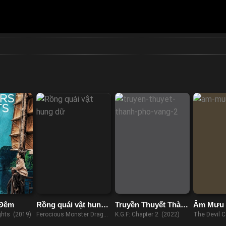
 Đêm
Rồng quái vật hung
Truyền Thuyết Thành
Âm Mưu 
dữ
Phố Vàng 2
ghts (2019)
Ferocious Monster Dragon
K.G.F: Chapter 2 (2022)
The Devil 
(2019)
(2023)