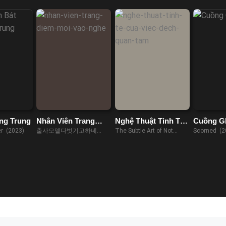
ng Trung
Nhân Viên Trang
Nghệ Thuật Tinh Tế
Cuồng G
Điểm Mới Vào Nghề
Của Việc Đếch Quan
r (2023)
출사모델다벗기고하네
The Subtle Art of Not
Scorned (2
Tâm
(2023)
Giving a F*ck (2023)