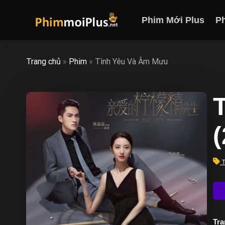
Skip
to
Phim Mới Plus
P
content
Trang chủ
»
Phim
»
Tình Yêu Và Âm Mưu
T
Trạ