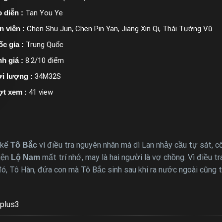
 diễn :
Tan You Ye
n viên :
Chen Shu Jun, Chen Pin Yan, Jiang Xin Qi, Thái Tường Vũ
c gia :
Trung Quốc
h giá :
8.2/10 điểm
i lượng :
34M32S
ợt xem :
41 view
 kế
vì điều tra nguyên nhân mà dì Lan nhảy cầu tự sát, c
Tô Bắc
iện
mất trí nhớ, may là hai người là vợ chồng. Vì điều t
Lộ Nam
đó, Tô Hàn, đứa con mà Tô Bắc sinh sau khi ra nước ngoài cũng 
plus3