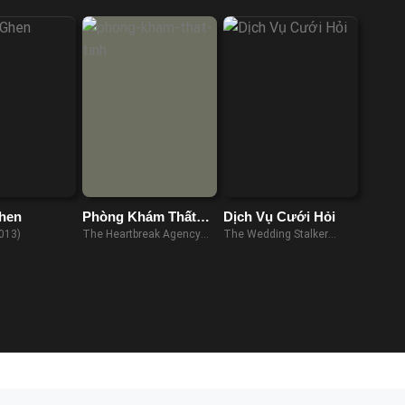
hen
Phòng Khám Thất
Dịch Vụ Cưới Hỏi
Tình
013)
The Heartbreak Agency
The Wedding Stalker
(2024)
(2017)