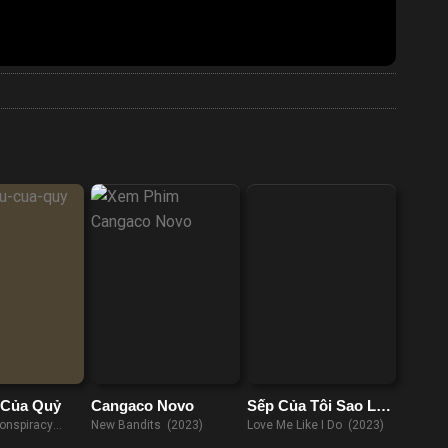
Của Quỷ
Cangaco Novo
Sếp Của Tôi Sao Lại
Như Vậy
Conspiracy
New Bandits (2023)
Love Me Like I Do (2023)