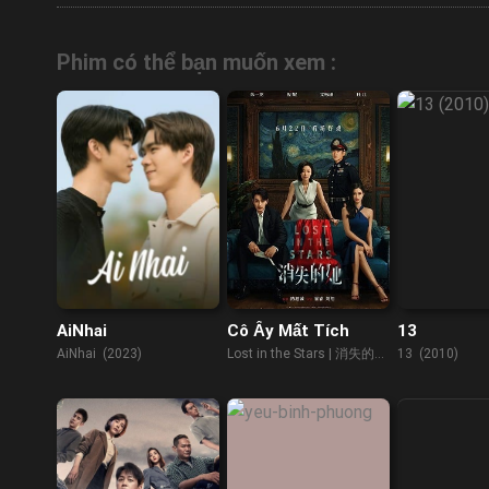
Phim có thể bạn muốn xem :
AiNhai
Cô Ấy Mất Tích
13
AiNhai (2023)
Lost in the Stars | 消失的她
13 (2010)
(2023)