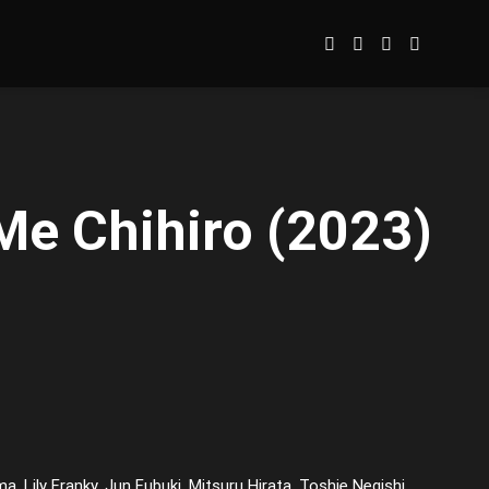
 Me Chihiro (2023)
Lily Franky, Jun Fubuki, Mitsuru Hirata, Toshie Negishi,