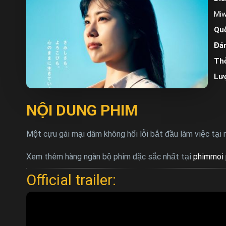
Miw
Quố
Đán
Thờ
Lư
NỘI DUNG PHIM
Một cựu gái mại dâm không hối lỗi bắt đầu làm việc tại 
Xem thêm hàng ngàn bộ phim đặc sắc nhất tại
phimmoi 
Official trailer: