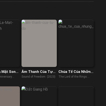
ạ Mặt Song
Âm Thanh Của Tự
Chúa Tể Của Những
Do
Chiếc Nhẫn: Những
niversary
Sound of Freedom (2023)
The Lord of the Rings:
Chiếc Nhẫn Quyền
The Rings of Power
Năng
(2022)