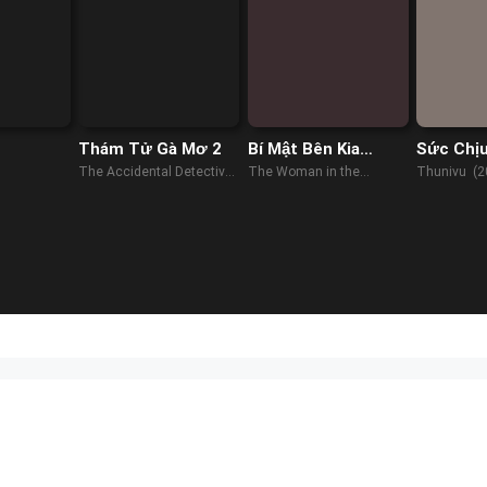
Thám Tử Gà Mơ 2
Bí Mật Bên Kia
Sức Chị
Khung Cửa
The Accidental Detective
The Woman in the
Thunivu (2
2: In Action (2018)
Window (2021)