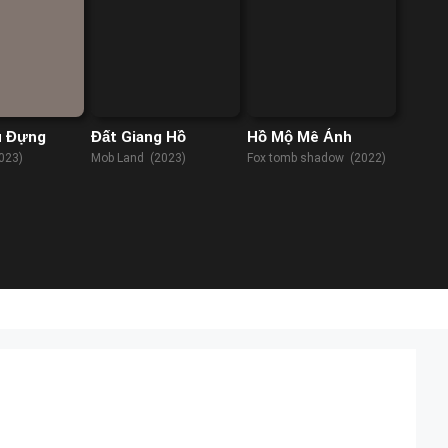
u Đựng
Đất Giang Hồ
Hồ Mộ Mê Ảnh
023)
Mob Land (2023)
Fox tomb shadow (2022)