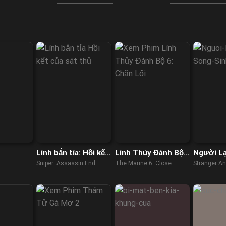
Lính bắn tỉa: Hồi kết
Lính Thủy Đánh Bộ
Người L
của sát thủ
6: Chặn Lối
Sinh
Sniper: Assassin End
The Marine 6: Close
Stranger An
(2020)
Quarters (2018)
(2022)