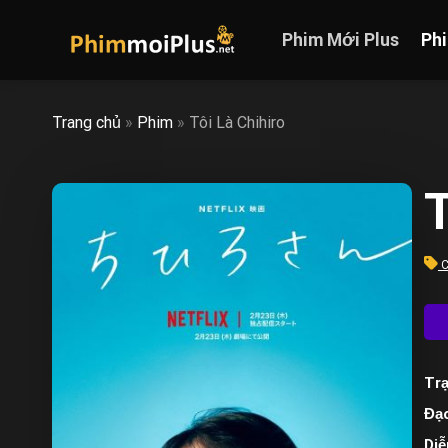
Skip
to
Phim Mới Plus
Ph
content
Trang chủ
»
Phim
»
Tôi Là Chihiro
T
C
Trạ
Đạo
Diễ