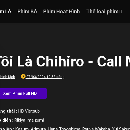
im Lẻ
Phim Bộ
Phim Hoạt Hình
Thể loại phim
ôi Là Chihiro - Call
hính Kịch
07/03/2024 12:53 sáng
ng thái :
HD Vietsub
 diễn :
Rikiya Imaizumi
n viên :
Kasumi Arimura, Hana Toyoshima, Ryuya Wakaba, Yui Sakuma, 