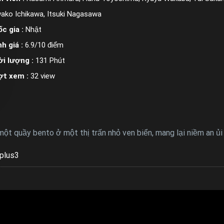
ako Ichikawa, Itsuki Nagasawa
c gia :
Nhật
h giá :
6.9/10 điểm
i lượng :
131 Phút
ợt xem :
32 view
một quầy bento ở một thị trấn nhỏ ven biển, mang lại niềm an ủ
plus3