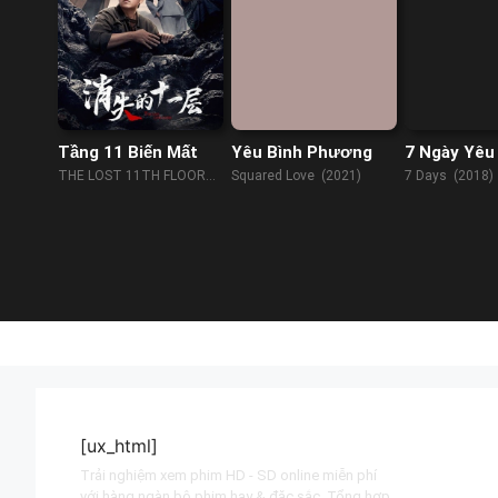
Tầng 11 Biến Mất
Yêu Bình Phương
7 Ngày Yêu
THE LOST 11TH FLOOR
Squared Love (2021)
7 Days (2018)
(2023)