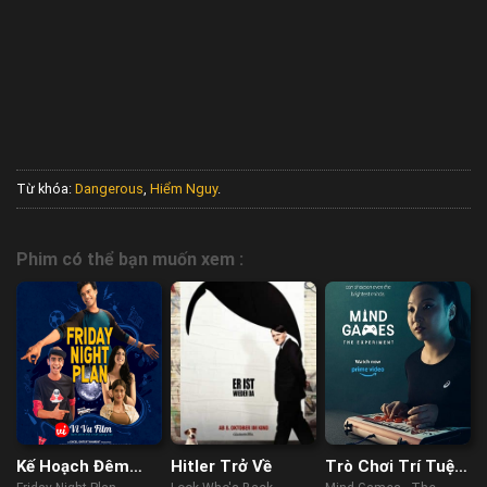
Từ khóa:
Dangerous
,
Hiểm Nguy
.
Phim có thể bạn muốn xem :
Kế Hoạch Đêm
Hitler Trở Về
Trò Chơi Trí Tuệ –
Thứ Sáu
Thử Nghiệm