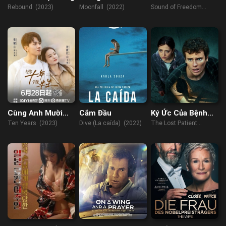
Do
Rebound (2023)
Moonfall (2022)
Sound of Freedom
(2023)
Cùng Anh Mười
Cắm Đầu
Ký Ức Của Bệnh
Năm, Trao Em
Nhân
Ten Years (2023)
Dive (La caída) (2022)
The Lost Patient
Nửa Đời
(2022)