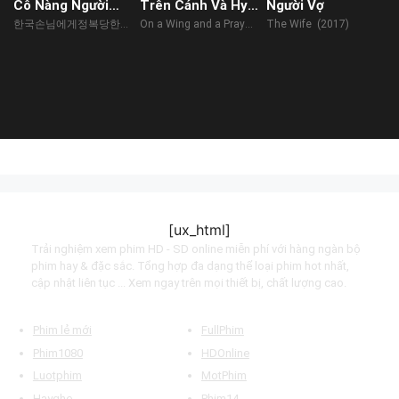
Cô Nàng Người
Trên Cánh Và Hy
Người Vợ
Nhật Xinh Đẹp Đã
Vọng
한국손님에게정복당한일
On a Wing and a Prayer
The Wife (2017)
Bị Tôi Khuất Phục
본료칸여주인 (2023)
(2023)