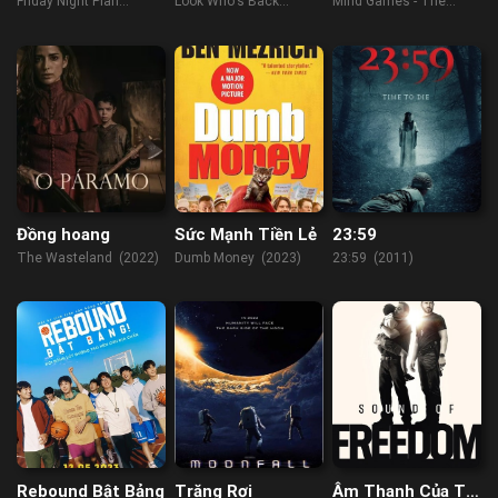
Friday Night Plan
Look Who's Back
Mind Games - The
(2023)
(2015)
Experiment (2023)
Đồng hoang
Sức Mạnh Tiền Lẻ
23:59
The Wasteland (2022)
Dumb Money (2023)
23:59 (2011)
Rebound Bật Bảng
Trăng Rơi
Âm Thanh Của Tự