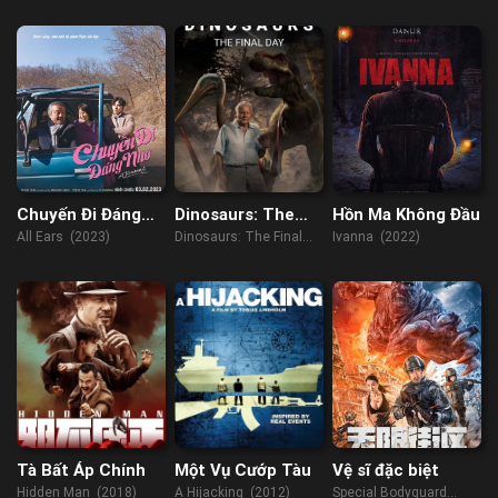
(2021)
(2022)
(2020)
Chuyến Đi Đáng
Dinosaurs: The
Hồn Ma Không Đầu
Giá
Final Day with
All Ears (2023)
Dinosaurs: The Final
Ivanna (2022)
David
Day with David
Attenborough
Attenborough (2022)
Tà Bất Áp Chính
Một Vụ Cướp Tàu
Vệ sĩ đặc biệt
Hidden Man (2018)
A Hijacking (2012)
Special Bodyguard