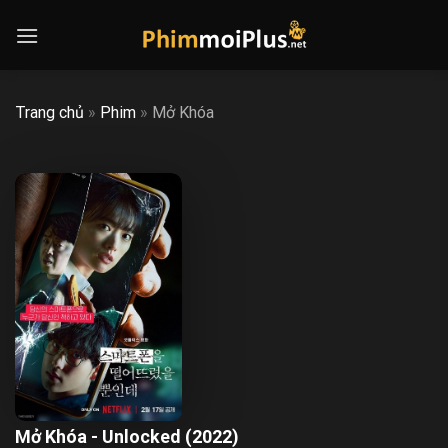
Skip
to
content
Trang chủ
»
Phim
»
Mở Khóa
Mở Khóa - Unlocked (2022)