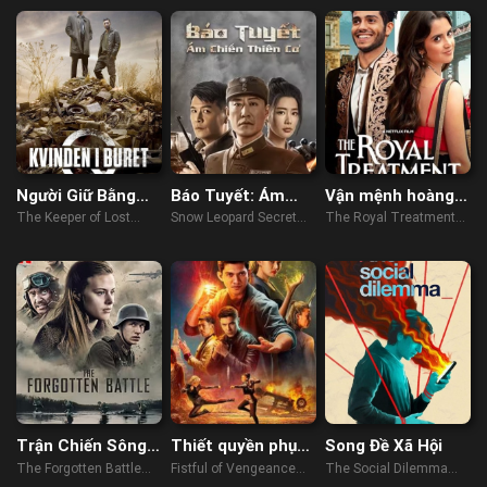
Người Giữ Bằng
Báo Tuyết: Ám
Vận mệnh hoàng
Chứng
Chiến Thiên Cơ
gia
The Keeper of Lost
Snow Leopard Secret
The Royal Treatment
Causes (2013)
War (2021)
(2022)
Trận Chiến Sông
Thiết quyền phục
Song Đề Xã Hội
Scheldt
thù
The Forgotten Battle
Fistful of Vengeance
The Social Dilemma