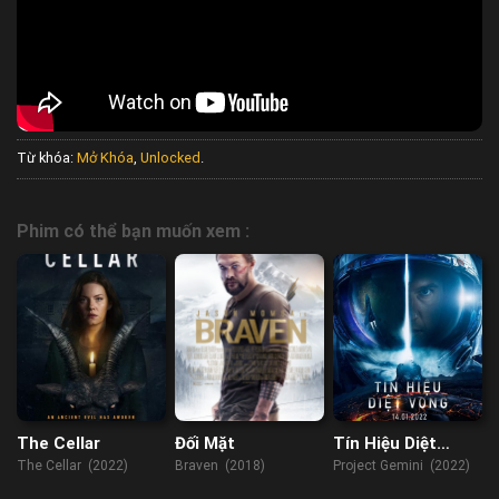
Từ khóa:
Mở Khóa
,
Unlocked
.
Phim có thể bạn muốn xem :
The Cellar
Đối Mặt
Tín Hiệu Diệt
Vong
The Cellar (2022)
Braven (2018)
Project Gemini (2022)