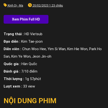
Kinh Dị - Ma
20/02/2023 1:23 chiều
Trạng thái :
HD Vietsub
Đạo diễn :
Kim Tae-joon
Diễn viên :
Chun Woo Hee, Yim Si Wan, Kim Hie Won, Park Ho
San, Kim Ye Won, Jeon Jin-oh
Quốc gia :
Hàn Quốc
Đánh giá :
7/10 điểm
Thời lượng :
1g 57phút
Lượt xem :
33 view
NỘI DUNG PHIM