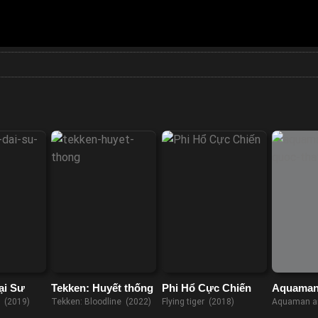
ại Sư
Tekken: Huyết thống
Phi Hổ Cực Chiến
Aquaman
Quốc Thấ
 (2019)
Tekken: Bloodline (2022)
Flying tiger (2018)
Aquaman an
Kingdom (