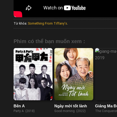
Từ khóa:
Something From Tiffany's
.
Phim có thể bạn muốn xem :
Bên A
Ngày mới tốt lành
Giáng Ma Đ
Party A (2018)
Good morning (2022)
The Conqueror