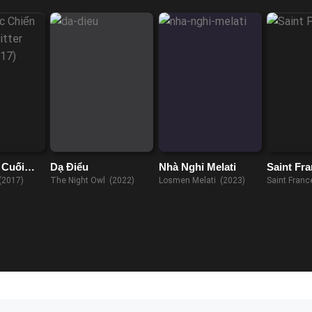
 Cuối
Dạ Điểu
Nhà Nghỉ Melati
Saint Fr
 (2017)
The Night Owl (2022)
Losmen Melati (2023)
Saint Fran