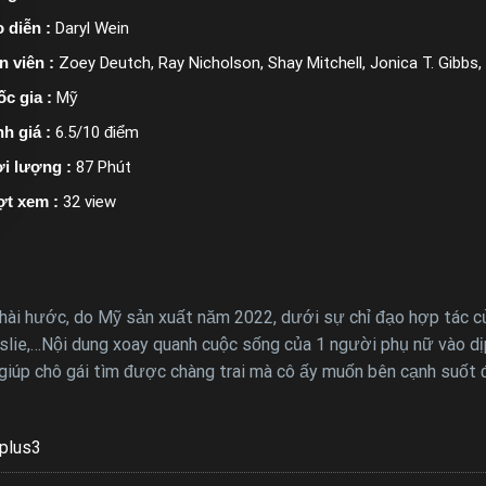
 diễn :
Daryl Wein
n viên :
Zoey Deutch, Ray Nicholson, Shay Mitchell, Jonica T. Gibbs, 
c gia :
Mỹ
h giá :
6.5/10 điểm
i lượng :
87 Phút
ợt xem :
32 view
hài hước, do Mỹ sản xuất năm 2022, dưới sự chỉ đạo hợp tác củ
eslie,…Nội dung xoay quanh cuộc sống của 1 người phụ nữ vào dịp 
 giúp chô gái tìm được chàng trai mà cô ấy muốn bên cạnh suốt
plus3