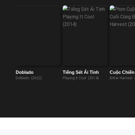
Doblado
Tiếng Sét Ái Tình
Cuộc Chiến
Cùng
Doblado (2022)
Playing It Cool (2014)
Bitter Harvest