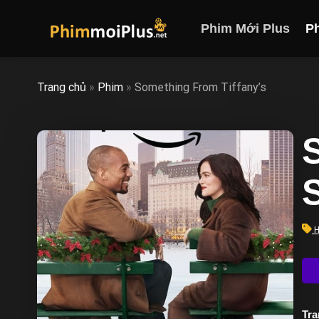
Skip
to
Phim Mới Plus
P
content
Trang chủ
»
Phim
»
Something From Tiffany’s
H
Trạ