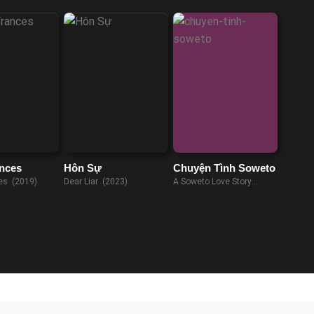
ances
Hôn Sự
Chuyện Tình Soweto
ces (2019)
Dear Liar (2023)
A Soweto Love Story
(2024)