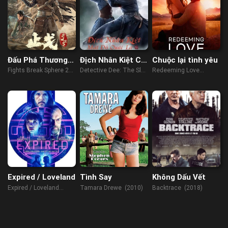
Đấu Phá Thương
Địch Nhân Kiệt Chi
Chuộc lại tình yêu
Khung 2: Ngừng
Mắt Đỏ Quái Lạ
Fights Break Sphere 2
Detective Dee: The Sly
Redeeming Love
Chiến
(2023)
Red-eye (2021)
(2022)
Expired / Loveland
Tình Say
Không Dấu Vết
Expired / Loveland
Tamara Drewe (2010)
Backtrace (2018)
(2022)