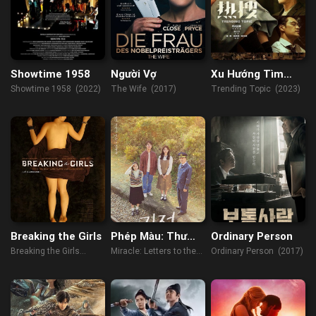
Showtime 1958
Người Vợ
Xu Hướng Tìm
Kiếm
Showtime 1958 (2022)
The Wife (2017)
Trending Topic (2023)
Breaking the Girls
Phép Màu: Thư
Ordinary Person
Gửi Tổng Thống
Breaking the Girls
Miracle: Letters to the
Ordinary Person (2017)
(2013)
President (2021)