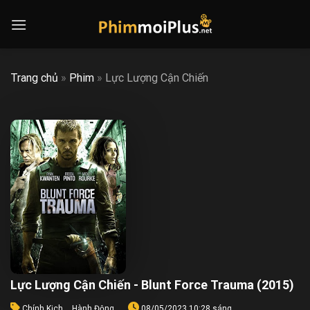
Skip
to
content
Trang chủ
»
Phim
»
Lực Lượng Cận Chiến
Lực Lượng Cận Chiến - Blunt Force Trauma (2015)
Chính Kịch
,
Hành Động
08/05/2023 10:28 sáng