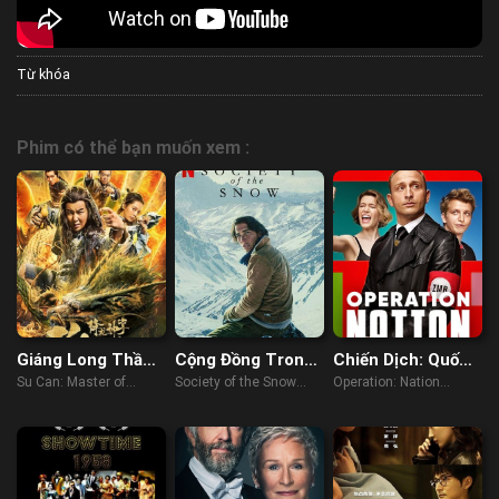
Từ khóa
Phim có thể bạn muốn xem :
Giáng Long Thần
Cộng Đồng Trong
Chiến Dịch: Quốc
Chưởng Tô Khất
Tuyết
Gia
Su Can: Master of
Society of the Snow
Operation: Nation
Nhi
Dragon-strike Palms
(2023)
(2023)
(2018)