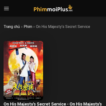
Skip
to
content
Trang chủ
»
Phim
»
On His Majesty’s Secret Service
On His Majesty's Secret Service - On His Majesty's