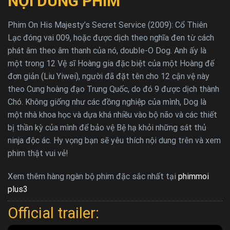
NỘI DUNG PHIM
Phim On His Majesty’s Secret Service (2009): Cổ Thiên
Lạc đóng vai 009, hoặc được dịch theo nghĩa đen từ cách
phát âm theo âm thanh của nó, double-O Dog. Anh ấy là
một trong 12 Vệ sĩ Hoàng gia đặc biệt của một Hoàng đế
đơn giản (Liu Yiwei), người đã đặt tên cho 12 cận vệ này
theo Cung hoàng đạo Trung Quốc, do đó 9 được dịch thành
Chó. Không giống như các đồng nghiệp của mình, Dog là
một nhà khoa học và dựa khá nhiều vào bộ não và các thiết
bị thần kỳ của mình để bảo vệ Bệ hạ khỏi những sát thủ
ninja độc ác. Hy vọng bạn sẽ yêu thích nội dung trên và xem
phim thật vui vẻ!
Xem thêm hàng ngàn bộ phim đặc sắc nhất tại
phimmoi
plus3
Official trailer: