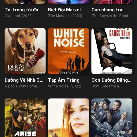
Tải trọng tối đa
Biệt Đội Marvel
Các chàng trai
trong hội: Chuyện
Overhaul (2023)
The Marvels (2023)
The Boys in the Band
cá nhân
(2020)
Đường Về Nhà Của
Tạp Âm Trắng
Con Đường Băng
Cún Con
Đảng
A Dog's Way Home
White Noise (2022)
How I Became a
(2019)
Gangster (2020)