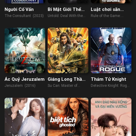
Người Cố Vấn
Bí Mật Giới Thể
Luật chơi săn
Thao: Giao Kèo
người
The Consultant (2023)
Untold: Deal With the
Rule of the Game:
Với Quỷ
Devil (2021)
Human Hunting (2021)
Ác Quỷ Jeruzalem
Giáng Long Thần
Thám Tử Knight
Chưởng Tô Khất
Jeruzalem (2016)
Su Can: Master of
Detective Knight: Rogue
Nhi
Dragon-strike Palms
(2022)
(2018)