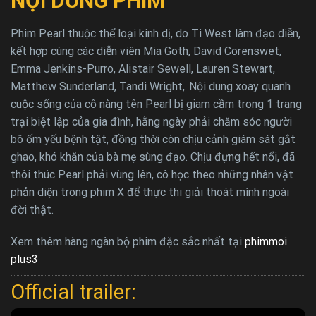
NỘI DUNG PHIM
Phim Pearl thuộc thể loại kinh dị, do Ti West làm đạo diễn,
kết hợp cùng các diễn viên Mia Goth, David Corenswet,
Emma Jenkins-Purro, Alistair Sewell, Lauren Stewart,
Matthew Sunderland, Tandi Wright,..Nội dung xoay quanh
cuộc sống của cô nàng tên Pearl bị giam cầm trong 1 trang
trại biệt lập của gia đình, hằng ngày phải chăm sóc người
bô ốm yếu bệnh tật, đồng thời còn chịu cảnh giám sát gắt
ghao, khó khăn của bà mẹ sùng đạo. Chịu đựng hết nổi, đã
thôi thúc Pearl phải vùng lên, cô học theo những nhân vật
phản diện trong phim X để thực thi giải thoát mình ngoài
đời thật.
Xem thêm hàng ngàn bộ phim đặc sắc nhất tại
phimmoi
plus3
Official trailer: