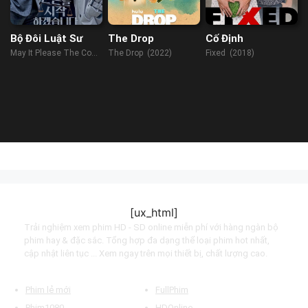
Bộ Đôi Luật Sư
The Drop
Cố Định
May It Please The Court
The Drop (2022)
Fixed (2018)
(2022)