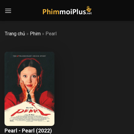
Skip
to
content
Trang chủ
»
Phim
»
Pearl
Pearl - Pearl (2022)