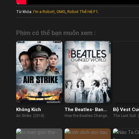
Từ khóa:
I'm a Robot!
,
OMG
,
Robot Thế Hệ F1
.
Phim có thể bạn muốn xem :
Không Kích
The Beatles- Ban
Bộ Vest Cu
Nhạc Thay Đổi Thế
Air Strike (2018)
How the Beatles Changed
The Last Suit 
Giới
the World (2017)