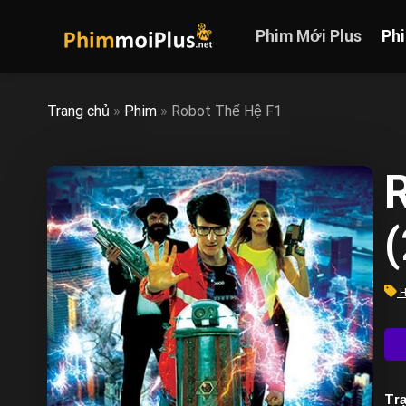
Skip
to
Phim Mới Plus
Ph
content
Trang chủ
»
Phim
»
Robot Thế Hệ F1
R
H
Trạ