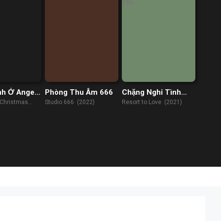
nh Ở Angel
Phòng Thu Âm 666
Chặng Nghỉ Tình
Yêu
 Christmas
Studio 666 (2022)
Resort to Love (2021)