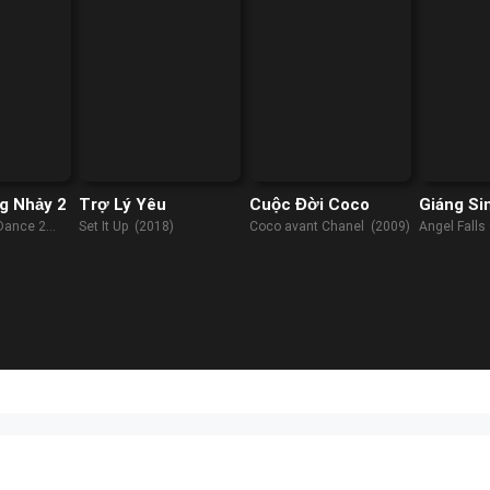
g Nhảy 2
Trợ Lý Yêu
Cuộc Đời Coco
Giáng Si
Falls
Dance 2
Set It Up (2018)
Coco avant Chanel (2009)
Angel Falls
(2021)