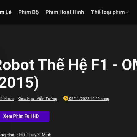
im Lẻ
Phim Bộ
Phim Hoạt Hình
Thể loại phim
obot Thế Hệ F1 - OM
(2015)
ài Hước
,
Khoa Học - Viễn Tưởng
05/11/2022 10:00 sáng
ng thái :
HD Thuyết Minh