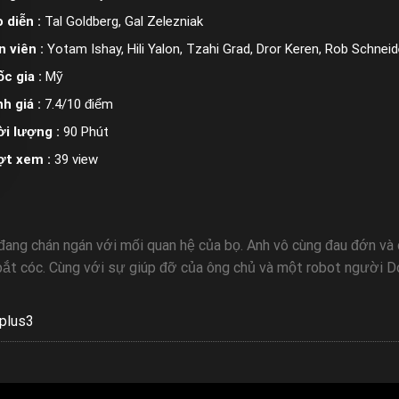
 diễn :
Tal Goldberg, Gal Zelezniak
n viên :
Yotam Ishay, Hili Yalon, Tzahi Grad, Dror Keren, Rob Schneid
c gia :
Mỹ
h giá :
7.4/10 điểm
i lượng :
90 Phút
ợt xem :
39 view
 đang chán ngán với mối quan hệ của bọ. Anh vô cùng đau đớn và
ị bắt cóc. Cùng với sự giúp đỡ của ông chủ và một robot người 
plus3