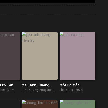
Tro Tàn
Yêu Anh, Chàng
Mồi Cá Mập
Kiêu Kỳ
shes (2024)
Love You My Arrogance
Shark Bait (2022)
(2020)