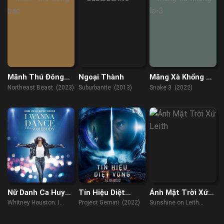
Mãnh Thú Đông
Ngoại Thành
Mãng Xà Khổng Lồ
Bắc
3
Northeast Beast (2023)
Suburbanite (2013)
Snake 3 (2022)
Nữ Danh Ca Huyền
Tín Hiệu Diệt
Ánh Mặt Trời Xứ
Thoại
Vong
Leith
Whitney Houston: I
Project Gemini (2022)
Sunshine on Leith
Wanna Dance with
(2013)
Somebody (2022)