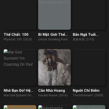
Thể Chất: 100
Bí Mật Giới Thể
Bản Ngã Tuổi
Thao: Điểm Phá
Thanh Xuân
Physical: 100 (2023)
Untold: Breaking Point
青春本我 (7/10)
Vỡ
(2021)
Nhờ Bạn Đó! Hệ
Căn Nhà Hoang
Người Chỉ Điểm
Thống Chiến Thần
War God System! I’m
Vacant House (2016)
The Informant! (2009)
Counting On You!
(2022)