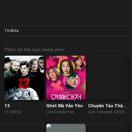
Từ khóa
Phim có thể bạn muốn xem :
13
Ghét Mà Vẫn Yêu
Chuyến Tàu Thất
Lạc
13 (2010)
Love to Hate You
Lost Transport (2022)
(2023)