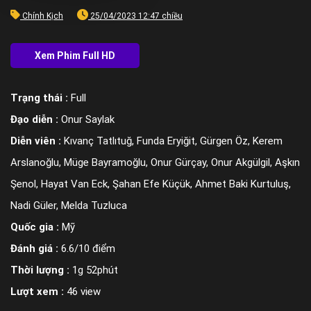
Chính Kịch
25/04/2023 12:47 chiều
Trạng thái :
Full
Đạo diễn :
Onur Saylak
Diễn viên :
Kıvanç Tatlıtuğ, Funda Eryiğit, Gürgen Öz, Kerem
Arslanoğlu, Müge Bayramoğlu, Onur Gürçay, Onur Akgülgil, Aşkın
Şenol, Hayat Van Eck, Şahan Efe Küçük, Ahmet Baki Kurtuluş,
Nadi Güler, Melda Tuzluca
Quốc gia :
Mỹ
Đánh giá :
6.6/10 điểm
Thời lượng :
1g 52phút
Lượt xem :
46 view