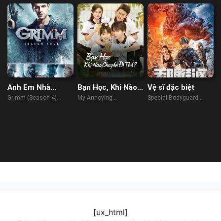
Anh Em Nhà
Bạn Học, Khi Nào
Vệ sĩ đặc biệt
Grimm (Phần 4)
Chuyển Đi Thế?
Grimm (Season 4)
My Annoying
Special Bodyguard
(2014)
Roommate (2023)
(2019)