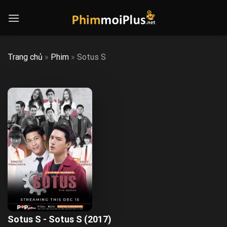
Skip
to
content
Trang chủ
»
Phim
»
Sotus S
Sotus S - Sotus S (2017)