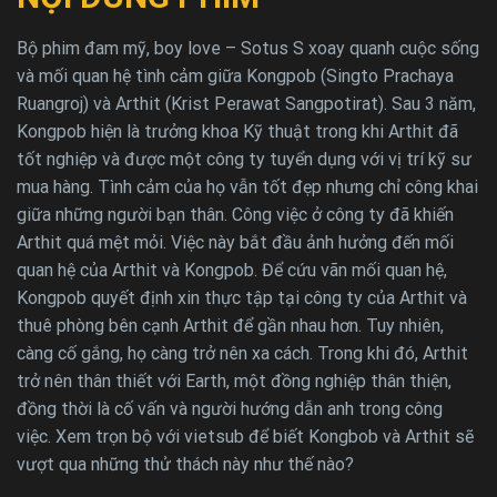
Bộ phim đam mỹ, boy love – Sotus S xoay quanh cuộc sống
và mối quan hệ tình cảm giữa Kongpob (Singto Prachaya
Ruangroj) và Arthit (Krist Perawat Sangpotirat). Sau 3 năm,
Kongpob hiện là trưởng khoa Kỹ thuật trong khi Arthit đã
tốt nghiệp và được một công ty tuyển dụng với vị trí kỹ sư
mua hàng. Tình cảm của họ vẫn tốt đẹp nhưng chỉ công khai
giữa những người bạn thân. Công việc ở công ty đã khiến
Arthit quá mệt mỏi. Việc này bắt đầu ảnh hưởng đến mối
quan hệ của Arthit và Kongpob. Để cứu vãn mối quan hệ,
Kongpob quyết định xin thực tập tại công ty của Arthit và
thuê phòng bên cạnh Arthit để gần nhau hơn. Tuy nhiên,
càng cố gắng, họ càng trở nên xa cách. Trong khi đó, Arthit
trở nên thân thiết với Earth, một đồng nghiệp thân thiện,
đồng thời là cố vấn và người hướng dẫn anh trong công
việc. Xem trọn bộ với vietsub để biết Kongbob và Arthit sẽ
vượt qua những thử thách này như thế nào?