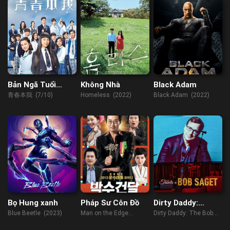
Bản Ngã Tuổi
Không Nhà
Black Adam
Thanh Xuân
青春本我 (7/10)
Homeless (2022)
Black Adam (2022)
Bọ Hung xanh
Pháp Sư Côn Đồ
Dirty Daddy:
Tưởng nhớ Bob
Blue Beetle (2023)
Man on the Edge
Dirty Daddy: The Bob
Saget
(2013)
Saget Tribute (2022)