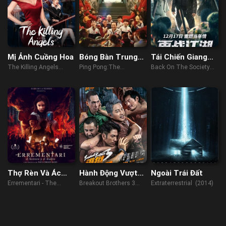
Mị Ảnh Cuồng Hoa
Bóng Bàn Trung
Tái Chiến Giang
Quốc: Cuộc Phản
Hồ
The Killing Angels
Ping Pong:The
Back On The Society
Công
(2022)
TRIUMPH (2023)
(2021)
Thợ Rèn Và Ác
Hành Động Vượt
Ngoài Trái Đất
Quỷ
Ngục 3
Errementari - The
Breakout Brothers 3
Extraterrestrial (2014)
Blacksmith and the
(2022)
Devil (2018)