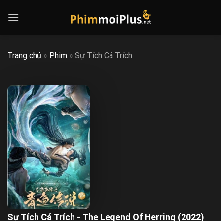
Skip
to
content
Trang chủ
»
Phim
»
Sự Tích Cá Trích
Sự Tích Cá Trích - The Legend Of Herring (2022)