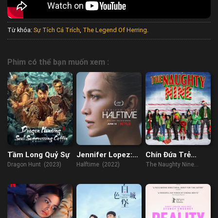
Từ khóa:
Sự Tích Cá Trích
,
The Legend Of Herring
.
Phim có thể bạn muốn xem :
Tầm Long Quỷ Sự
Jennifer Lopez:
Chín Đứa Trẻ
Giữa giờ
Nghịch Ngợm
Dragon Hunt (2023)
Halftime (2022)
The Naughty Nine
(2023)