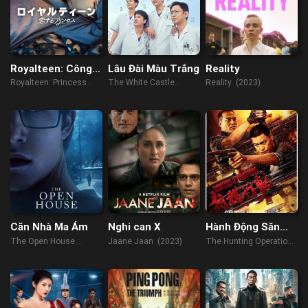
Royalteen: Công
Lâu Đài Màu Trắng
Reality
chúa Margrethe
Royalteen: Princess
The White Castle
Reality (2023)
Margrethe (2023)
(2023)
Căn Nhà Ma Ám
Nghi can X
Hành Động Săn
Bắn
The Open House
Jaane Jaan (2023)
The Hunting Operations
(2018)
(2021)