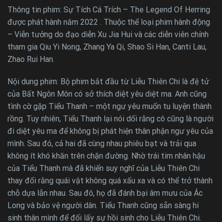
Thông tin phim: Sự Tích Cá Trích – The Legend Of Herring
được phát hành năm 2022 . Thuộc thể loại phim hành động
– Viễn tưởng do đạo diễn Xu Jia Hui và các diễn viên chính
tham gia Qiu Yi Nong, Zhang Ya Qi, Shao Si Han, Canti Lau,
Zhao Rui Han.
Nội dung phim: Bộ phim bắt đầu từ Liễu Thiên Chi là đệ tử
của Bất Ngôn Môn có sở thích diệt yêu diệt ma. Anh cũng
tình cờ gặp Tiểu Thanh – một ngư yêu muốn tu luyện thành
rồng. Tuy nhiên, Tiểu Thanh lại nói dối rằng cô cũng là người
đi diệt yêu ma để không bị phát hiện thân phận ngư yêu của
mình. Sau đó, cả hai đã cùng nhau phiêu bạt và trải qua
không ít khó khăn trên chặn đường. Nhờ trái tim nhân hậu
của Tiểu Thanh mà đã khiến suy nghĩ của Liễu Thiên Chi
thay đổi rằng quái vật không quá xấu xa và có thể trở thành
chỗ dựa lẫn nhau. Sau đó, họ đã đánh bại âm mưu của Ác
Long và bảo vệ người dân. Tiểu Thanh cũng sẵn sàng hi
sinh thân mình để đổi lấy sự hồi sinh cho Liễu Thiên Chi.