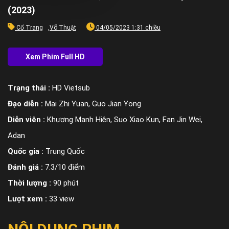
(2023)
Cổ Trang
,
Võ Thuật
04/05/2023 1:31 chiều
Trạng thái :
HD Vietsub
Đạo diễn :
Mai Zhi Yuan, Guo Jian Yong
Diễn viên :
Khương Manh Hiên, Suo Xiao Kun, Fan Jin Wei,
Adan
Quốc gia :
Trung Quốc
Đánh giá :
7.3/10 điểm
Thời lượng :
90 phút
Lượt xem :
33 view