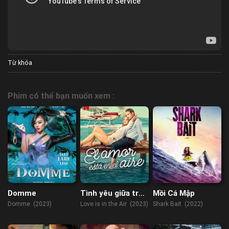
Từ khóa
Phim có thể bạn muốn xem :
Domme
Tình yêu giữa trời
Mồi Cá Mập
xanh
Domme (2023)
Love is in the Air (2023)
Shark Bait (2022)