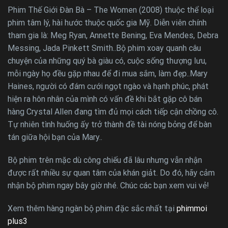
Phim Thế Giới Đàn Bà – The Women (2008) thuộc thể loại
phim tâm lý, hài hước thuộc quốc gia Mỹ. Diễn viên chính
tham gia là: Meg Ryan, Annette Bening, Eva Mendes, Debra
Messing, Jada Pinkett Smith..Bộ phim xoay quanh câu
chuyện của những quý bà giàu có, cuộc sống thượng lưu,
mỗi ngày họ đều gặp nhau để đi mua sắm, làm đẹp..Mary
Haines, người có đám cưới ngọt ngào và hạnh phúc, phát
hiện ra hôn nhân của mình có vấn đề khi bắt gặp cô bán
hàng Crystal Allen đang tìm đủ mọi cách tiếp cận chồng cô.
Tự nhiên tình huống ấy trở thành đề tài nóng bỏng để bàn
tán giữa hội bạn của Mary..
Bộ phim trên mặc dù công chiếu đã lâu nhưng vẫn nhận
được rất nhiều sự quan tâm của khán giảt. Do đó, hãy cảm
nhận bộ phim ngay bây giờ nhé. Chúc các bạn xem vui vẻ!
Xem thêm hàng ngàn bộ phim đặc sắc nhất tại
phimmoi
plus3