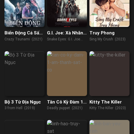
Biển Động Cá Sấu
G.I. Joe: Xà Nhãn
Truy Phong
Điên
Báo Thù
Crazy Tsunami (2021)
Snake Eyes: G.I. Joe
Sing My Crush (2023)
Origins (2021)
Bộ 3 Từ Địa Ngục
Tân Cô Kỳ Đàm 1:
Kitty The Killer
Ám Thành Sát Cơ
3 from Hell (2019)
Deadly puppet (2021)
Kitty The Killer (2023)