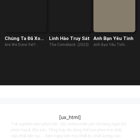
Chúng Ta Đã Xong
Linh Hào Truy Sát
Anh Bạn Yêu Tinh
Chưa
Are We Done Yet?
The Comeback (2023)
Anh Bạn Yêu Tinh
(2007)
(2023)