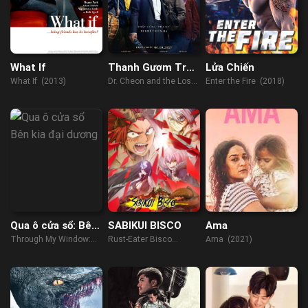
What If
Thanh Gươm Trừ
Lửa Chiến
Tà
What If (2013)
Dr. Cheon and the Lost
Enter the Fire (2018)
Talisman (2023)
Qua ô cửa sổ: Bên
SABIKUI BISCO
Ama
kia đại dương
Through My Window:
Rust-Eater Bisco
Ama (2021)
Across the Sea (2023)
(2022)