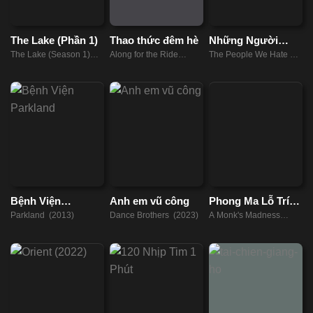
The Lake (Phần 1)
Thao thức đêm hè
Những Người
Chúng Ta Ghét Ở
The Lake (Season 1)
Along for the Ride
The People We Hate at
Đám Cưới
(2022)
(2022)
the Wedding (2022)
Bệnh Viện
Anh em vũ công
Phong Ma Lỗ Trí
Parkland
Thâm
Parkland (2013)
Dance Brothers (2023)
A Monk's Madness
(2019)