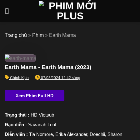
Skip
to
content
Trang chủ
»
Phim
»
Earth Mama
Earth Mama - Earth Mama (2023)
Chính Kịch
07/03/2024 12:42 sáng
Trạng thái :
HD Vietsub
Đạo diễn :
Savanah Leaf
Diễn viên :
Tia Nomore, Erika Alexander, Doechii, Sharon