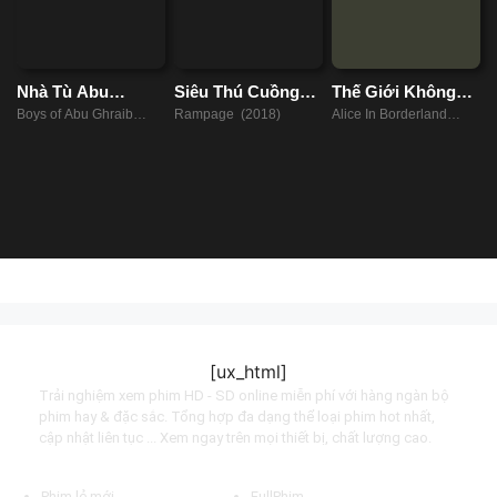
Nhà Tù Abu
Siêu Thú Cuồng
Thế Giới Không
Ghraib
Nộ
Lối Thoát
Boys of Abu Ghraib
Rampage (2018)
Alice In Borderland
(2014)
(2020)