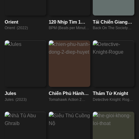
Orient
120 Nhịp Tim 1
Tái Chiến Giang
Phút
Hồ
Orient (2022)
BPM (Beats per Minute)
Back On The Society
(2017)
(2021)
Jules
Chiến Phủ Hành
Thám Tử Knight
Động 2: Điệp
Jules (2023)
Tomahawk Action 2
Detective Knight: Rogue
Huyết
Bloodthirsty (2023)
(2022)