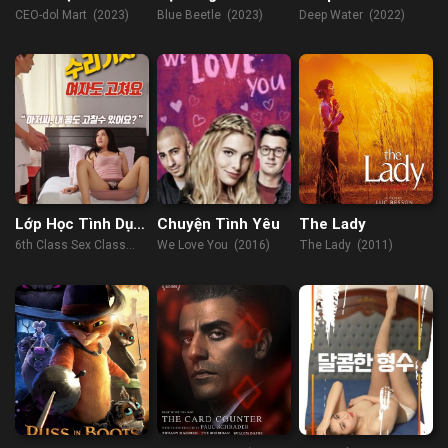
Sangjangdol
CEO-dol Mart (2023)
Blue Beetle (2023)
Deep Water (2022)
Lớp Học Tình Dục
Chuyện Tình Yêu
The Lady
6
6th Class Sex Class
We Love You (2016)
The Lady (2011)
(2022)