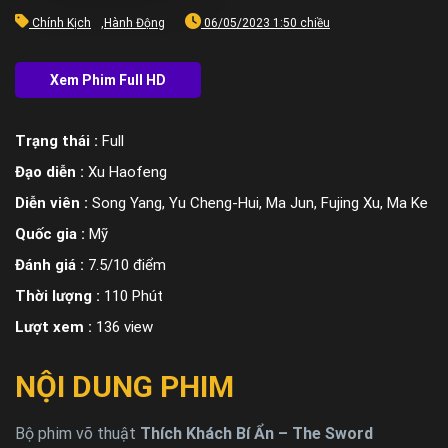
Chính Kịch
,
Hành Động
06/05/2023 1:50 chiều
Trạng thái :
Full
Đạo diễn :
Xu Haofeng
Diễn viên :
Song Yang, Yu Cheng-Hui, Ma Jun, Fujing Xu, Ma Ke
Quốc gia :
Mỹ
Đánh giá :
7.5/10 điểm
Thời lượng :
110 Phút
Lượt xem :
136 view
NỘI DUNG PHIM
Bộ phim võ thuật
Thích Khách Bí Ẩn – The Sword