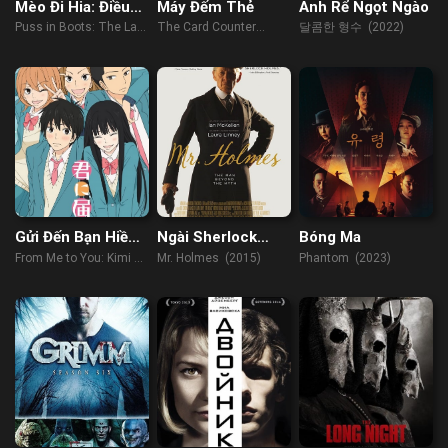
Mèo Đi Hia: Điều
Máy Đếm Thẻ
Anh Rể Ngọt Ngào
Ước Cuối Cùng
Puss in Boots: The Last
The Card Counter
달콤한 형수 (2022)
Wish (2022)
(2021)
Gửi Đến Bạn Hiền
Ngài Sherlock
Bóng Ma
(Phần 2)
Holmes
From Me to You: Kimi ni
Mr. Holmes (2015)
Phantom (2023)
Todoke (Season 2)
(2009)