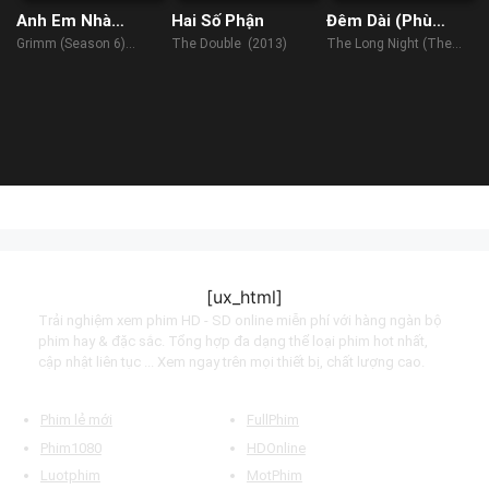
Anh Em Nhà
Hai Số Phận
Đêm Dài (Phù
Grimm (Phần 6)
Thủy Tà Ma)
Grimm (Season 6)
The Double (2013)
The Long Night (The
(2017)
Coven) (2022)