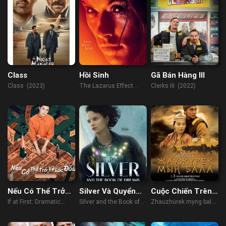
Class
Hồi Sinh
Gã Bán Hàng III
Class (2023)
The Lazarus Effect
Clerks III (2022)
(2015)
Nếu Có Thể Trở
Silver Và Quyển
Cuộc Chiến Trên
Về Lúc Đầu:
Mộng Thư
Thảo Nguyên
If at First: Dramatic
Silver and the Book of
Zhauzhürek myng bala
Drama Tưởng
Fantasia (2021)
Dreams (2023)
(2012)
Tượng