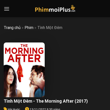
Skip
to
content
Trang chủ
»
Phim
»
Tình Một Đêm
Tình Một Đêm - The Morning After (2017)
Hài Hước
13/11/2022 9:30 sáng