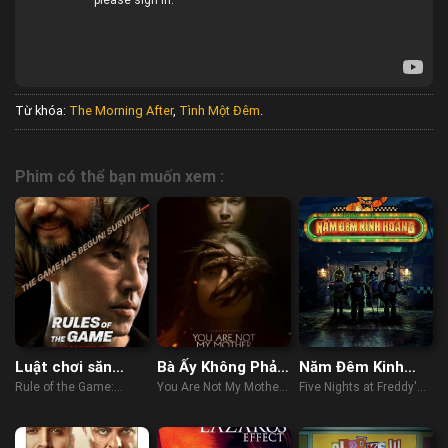
Từ khóa:
The Morning After
,
Tình Một Đêm
.
Phim có thể bạn muốn xem :
Luật chơi săn
Bà Ấy Không Phải
Năm Đêm Kinh
người
Mẹ Tôi
Hoàng
Rule of the Game:
You Are Not My Mother
Five Nights at Freddy's
Human Hunting (2021)
(2022)
(2023)