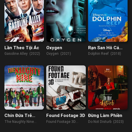
Lần Theo Tội Ác
Oxygen
Rạn San Hô Cá
Heo
Gasoline Alley (2022)
Oxygen (2021)
Dolphin Reef (2018)
Chín Đứa Trẻ
Found Footage 3D
Đừng Làm Phiền
Nghịch Ngợm
The Naughty Nine
Found Footage 3D
Do Not Disturb (2023)
(2023)
(2016)