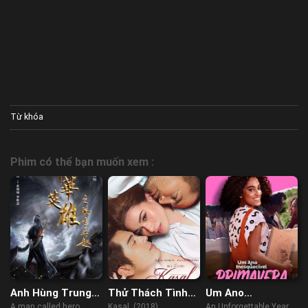
Từ khóa
Phim có thể bạn muốn xem :
Anh Hùng Trung
Thử Thách Tình
Um Ano
Hoa: Phong Vân
Yêu
Inesquecível –
A man called hero
Kasal (2018)
An Unforgettable Year –