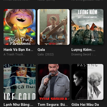
Tái Khởi
Primavera
(2022)
Spring (2023)
Hank Và Bạn Xe
Qala
Lượng Kiếm:
Tải Chở Rác:
Quyết Chiến Quỷ
A Trash Truck
Qala (2022)
Drawing Sword：
Giáng Sinh
Khốc Cốc
Christmas (2020)
Fighting Ghost Cry
(2022)
Lạnh Như Băng:
Tom Segura: Búa
Giữa Hai Màu Da