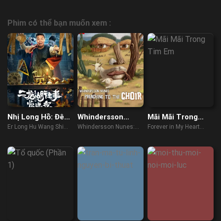
Phim có thể bạn muốn xem :
Nhị Long Hồ: Đêm
Whindersson
Mãi Mãi Trong
Kinh Hoàng
Nunes: Xướng thơ
Tim Em
Er Long Hu Wang Shi
Whindersson Nunes:
Forever in My Heart
giảng đạo
Jing Hun Ye (2021)
Preaching to the Choir
(2019)
(2023)