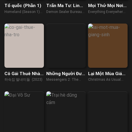
Tổ quốc (Phần 1)
Trấn Ma Tư: Linh
Mọi Thứ Mọi Nơi
Nguyên Bí Thuật
Mọi Lúc
Homeland (Season 1)
Demon Sealer Bureau
Everything Everywhere
(2011)
(2022)
All At Once (2022)
Cô Gái Thuê Nhà
Những Người Đưa
Lại Một Mùa Giáng
Trọ
Tin 2
Sinh
하숙집 딸내미들 (2023)
Messengers 2: The
Christmas As Usual
Scarecrow (2009)
(2023)