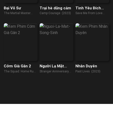
Đại Võ Sư
Trại hè dũng cảm
Tình Yêu Đích
Thực
The Martial Master
Camp Courage (2023)
Save Me From Love
(2019)
(2018)
Cớm Già Gân 2
Người Lạ Mặt
Nhân Duyên
Song Sinh
The Squad: Home Run
Stranger Anniversary
Past Lives (2023)
(2023)
(2022)