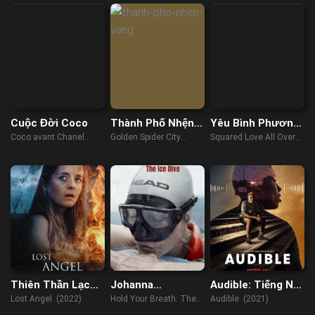
(2019)
Cuộc Đời Coco
Thành Phố Nhện
Yêu Bình Phương
Vàng
Lại Từ Đầu
Coco avant Chanel
Golden Spider City
Squared Love All Over
(2009)
(2022)
Again (2023)
Thiên Thần Lạc
Johanna
Audible: Tiếng Nói
Lối
Nordblad: Lặn
Kiên Cường
Lost Angel (2022)
Hold Your Breath: The
Audible (2021)
dưới băng
Ice Dive (2022)