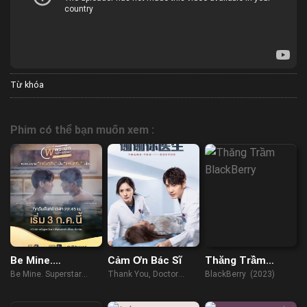
Từ khóa
Phim có thể bạn muốn xem :
Be Mine.
Cảm Ơn Bác Sĩ
Thăng Trầm
Superstar
BlackBerry
Be Mine. Superstar
Thank You, Doctor
BlackBerry (2023)
(2023)
(2022)