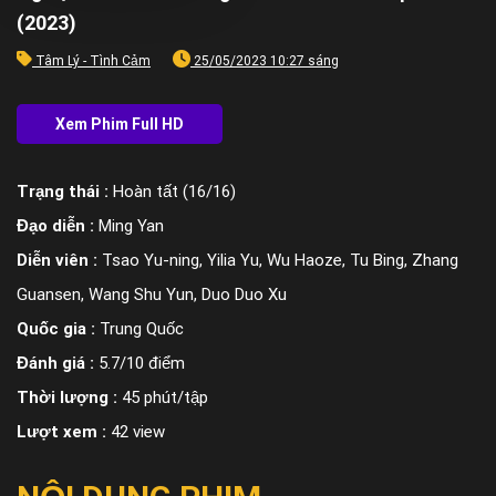
(2023)
Tâm Lý - Tình Cảm
25/05/2023 10:27 sáng
Trạng thái :
Hoàn tất (16/16)
Đạo diễn :
Ming Yan
Diễn viên :
Tsao Yu-ning, Yilia Yu, Wu Haoze, Tu Bing, Zhang
Guansen, Wang Shu Yun, Duo Duo Xu
Quốc gia :
Trung Quốc
Đánh giá :
5.7/10 điểm
Thời lượng :
45 phút/tập
Lượt xem :
42 view