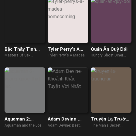
Bậc Thầy Tình
Tyler Perry’s A
Quán Ăn Quỷ Đói
Dục (Phần 1)
Madea
Masters Of Sex
Tyler Perry's A Madea
Hungry Ghost Diner
Homecoming
(Season 1) (2013)
Homecoming (2022)
(2023)
Aquaman 2:
Adam Devine-
Truyện Lạ Trường
Vương Quốc Thất
Khoảnh Khắc
An
Aquaman and the Lost
Adam Devine: Best
The Man's Secret
Lạc
Tuyệt Vời Nhất
Kingdom (2023)
Time of Our Lives
(2023)