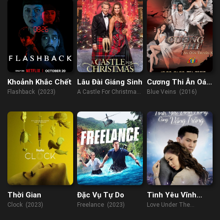
Khoảnh Khắc Chết
Lâu Đài Giáng Sinh
Cương Thi Ân Oán
Truyền Kiếp
Flashback (2023)
A Castle For Christmas
Blue Veins (2016)
(2021)
Thời Gian
Đặc Vụ Tự Do
Tình Yêu Vĩnh
Hằng Cùng Vầng
Clock (2023)
Freelance (2023)
Love Under The
Trăng
Moonlight (2021)