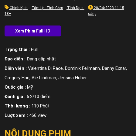
Chính Kịch
,
Tâm Lý - Tình Cảm
,
Tình Dục -
20/04/2023 11:15
18+
sáng
Trạng thái :
Full
Đạo diễn :
Đang cập nhật
Diễn viên :
Valentina Di Pace, Dominik Fellmann, Danny Exnar,
Gregory Hari, Ale Lindman, Jessica Huber
Quốc gia :
Mỹ
Đánh giá :
6.2/10 điểm
Thời lượng :
110 Phút
Lượt xem :
466 view
NỘI DUNG PHIM