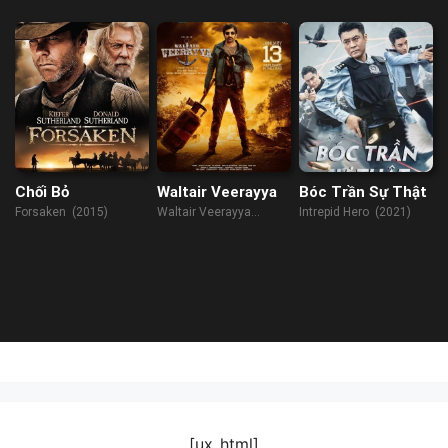
Underrated (2023)
Chối Bỏ
Waltair Veerayya
Bóc Trần Sự Thật
Forsaken (2015)
Waltair Veerayya
Intrepid Hero (2021)
(2023)