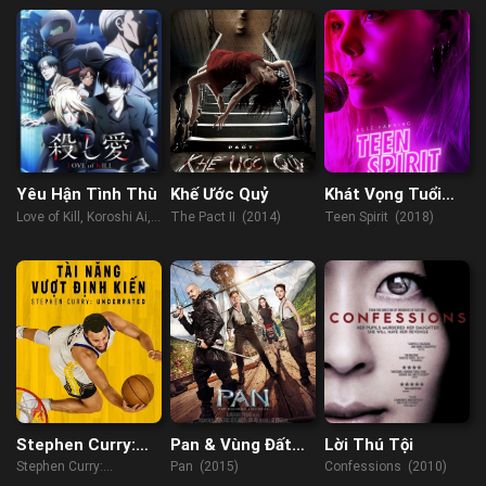
Yêu Hận Tình Thù
Khế Ước Quỷ
Khát Vọng Tuổi
Trẻ
Love of Kill, Koroshi Ai,
The Pact II (2014)
Teen Spirit (2018)
Cặp Đôi Sát Thủ (2022)
Stephen Curry:
Pan & Vùng Đất
Lời Thú Tội
Tài Năng Vượt
Neverland
Stephen Curry:
Pan (2015)
Confessions (2010)
Định Kiến