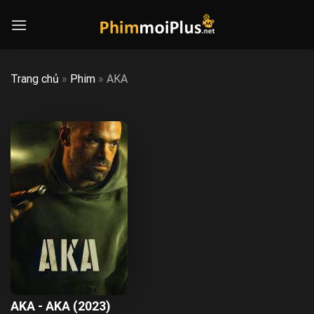
Skip
to
content
Trang chủ
»
Phim
»
AKA
AKA - AKA (2023)