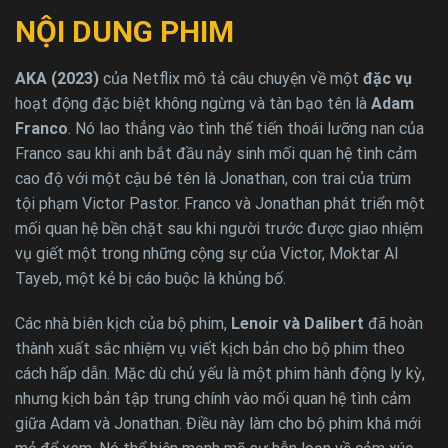
NỘI DUNG PHIM
AKA (2023)
của Netflix mô tả câu chuyện về một
đặc vụ
hoạt động đặc biệt không ngừng và tàn bạo tên là
Adam
Franco
. Nó lao thẳng vào tình thế tiến thoái lưỡng nan của
Franco sau khi anh bắt đầu nảy sinh mối quan hệ tình cảm
cao độ với một cậu bé tên là Jonathan, con trai của trùm
tội phạm Victor Pastor. Franco và Jonathan phát triển một
mối quan hệ bền chặt sau khi người trước được giao nhiệm
vụ giết một trong những cộng sự của Victor, Moktar Al
Tayeb, một kẻ bị cáo buộc là khủng bố.
Các nhà biên kịch của bộ phim,
Lenoir và Dalibert
đã hoàn
thành xuất sắc nhiệm vụ viết kịch bản cho bộ phim theo
cách hấp dẫn. Mặc dù chủ yếu là một phim hành động ly kỳ,
nhưng kịch bản tập trung chính vào mối quan hệ tình cảm
giữa Adam và Jonathan. Điều này làm cho bộ phim khá mới