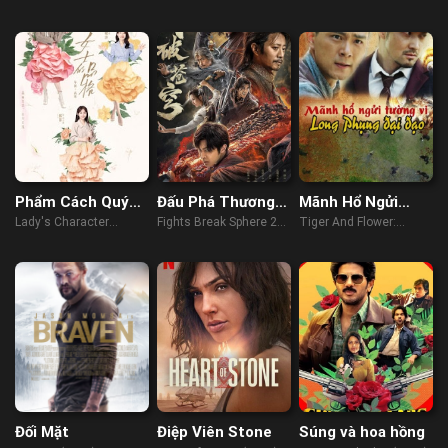
(2023)
Phẩm Cách Quý
Đấu Phá Thương
Mãnh Hổ Ngửi
Cô
Khung: Thức Tỉnh
Tường Vi: Long
Lady's Character
Fights Break Sphere 2
Tiger And Flower:
Phụng Đại Đao
(2023)
(2023)
Peony And Lion (2017)
Đối Mặt
Điệp Viên Stone
Súng và hoa hồng