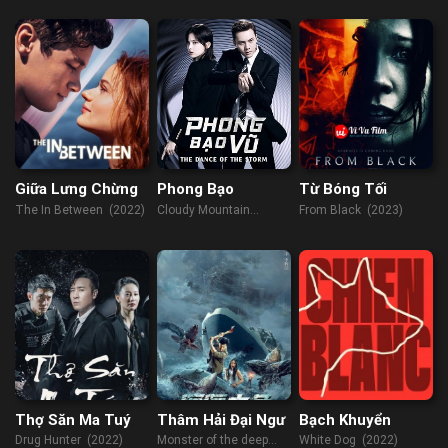
(2023)
Giữa Lưng Chừng
Phong Bạo
Từ Bóng Tối
The In Between (2022)
Cloudy Mountain
From Black (2023)
(2021)
Thợ Săn Ma Tuý
Thâm Hải Đại Ngư
Bạch Khuyển
Drug Hunter (2022)
Monster of the deep
White Dog (2022)