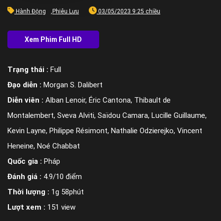
Hành Động
,
Phiêu Lưu
03/05/2023 9:25 chiều
Trạng thái :
Full
Đạo diễn :
Morgan S. Dalibert
Diễn viên :
Alban Lenoir, Éric Cantona, Thibault de
Montalembert, Sveva Alviti, Saïdou Camara, Lucille Guillaume,
Kevin Layne, Philippe Résimont, Nathalie Odzierejko, Vincent
Heneine, Noé Chabbat
Quốc gia :
Pháp
Đánh giá :
4.9/10 điểm
Thời lượng :
1g 58phút
Lượt xem :
151 view