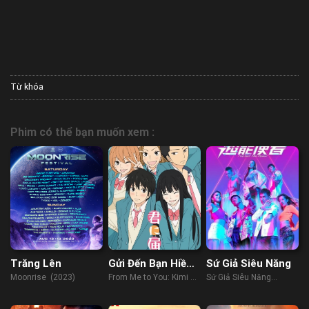
Từ khóa
Phim có thể bạn muốn xem :
Trăng Lên
Gửi Đến Bạn Hiền
Sứ Giả Siêu Năng
(Phần 2)
Moonrise (2023)
From Me to You: Kimi ni
Sứ Giả Siêu Năng
Todoke (Season 2)
(2022)
(2009)