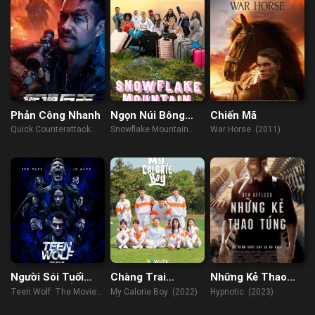
Phản Công Nhanh
Ngọn Núi Bông
Chiến Mã
Tuyết: Thử Thách
Quick Counterattack
Snowflake Mountain
War Horse (2011)
Trưởng Thành
(2023)
(2022)
Người Sói Tuổi
Chàng Trai
Những Kẻ Thao
Teen (Điện Ảnh)
Calorie Của Tôi
Túng
Teen Wolf: The Movie
My Calorie Boy (2022)
Hypnotic (2023)
(2023)