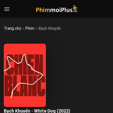
Skip
to
content
Trang chủ
»
Phim
»
Bạch Khuyển
Bạch Khuyển - White Dog (2022)