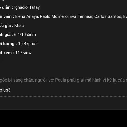
 diễn :
Ignacio Tatay
n viên :
Elena Anaya, Pablo Molinero, Eva Tennear, Carlos Santos, E
c gia :
Khác
h giá :
6.4/10 điểm
i lượng :
1g 47phút
t xem :
117 view
gốc bị sang chấn, người vợ Paula phải giải mã hành vi kỳ lạ của
plus3