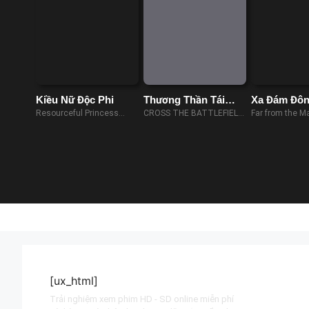
Kiều Nữ Độc Phi
Thương Thần Tái
Xa Đám Đôn
Khởi
Loạn
Resourceful Princess
CROSS THE BATTLEFIELD
Far from the M
(2019)
(2023)
Crowd (2015)