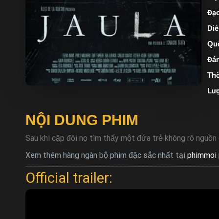
Đạo
Diễ
Quố
Đán
Thờ
Lượ
NỘI DUNG PHIM
Sau khi cặp đôi nọ tìm thấy một đứa trẻ không rõ nguồn 
Xem thêm hàng ngàn bộ phim đặc sắc nhất tại
phimmoi 
Official trailer: