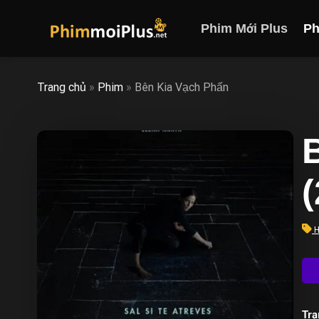
Skip
to
Phim Mới Plus
Ph
content
Trang chủ
»
Phim
»
Bên Kia Vạch Phấn
H
Trạ