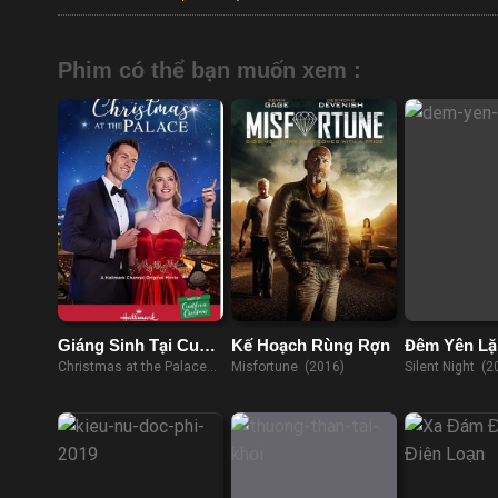
Phim có thể bạn muốn xem :
Giáng Sinh Tại Cung
Kế Hoạch Rùng Rợn
Đêm Yên Lặ
Điện
Christmas at the Palace
Misfortune (2016)
Silent Night (2
(2018)