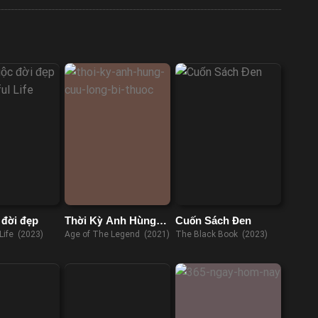
 đời đẹp
Thời Kỳ Anh Hùng
Cuốn Sách Đen
Cửu Long Bí Thược
 Life (2023)
Age of The Legend (2021)
The Black Book (2023)