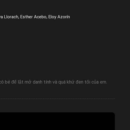
va Llorach, Esther Acebo, Eloy Azorín
 cô bé để lật mở danh tính và quá khứ đen tối của em.