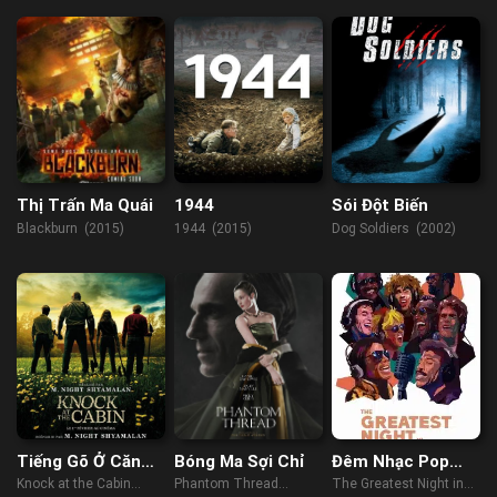
Thị Trấn Ma Quái
1944
Sói Đột Biến
Blackburn (2015)
1944 (2015)
Dog Soldiers (2002)
Tiếng Gõ Ở Căn
Bóng Ma Sợi Chỉ
Đêm Nhạc Pop
Nhà Gỗ
Lịch Sử
Knock at the Cabin
Phantom Thread
The Greatest Night in