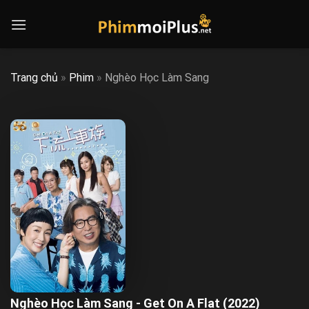
Skip
to
content
Trang chủ
»
Phim
»
Nghèo Học Làm Sang
Nghèo Học Làm Sang - Get On A Flat (2022)