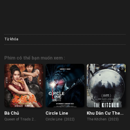
Từ khóa
Phim có thể bạn muốn xem :
Bà Chủ
Circle Line
Khu Dân Cư The
Kitchen
Queen of Triads 2
Circle Line (2022)
The Kitchen (2023)
(2021)