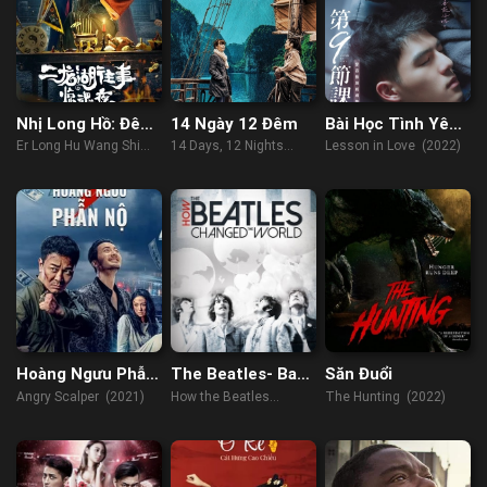
Nhị Long Hồ: Đêm
14 Ngày 12 Đêm
Bài Học Tình Yêu
Kinh Hoàng
Thứ 9
Er Long Hu Wang Shi
14 Days, 12 Nights
Lesson in Love (2022)
Jing Hun Ye (2021)
(2019)
Hoàng Ngưu Phẫn
The Beatles- Ban
Săn Đuổi
Nộ
Nhạc Thay Đổi
Angry Scalper (2021)
How the Beatles
The Hunting (2022)
Thế Giới
Changed the World
(2017)