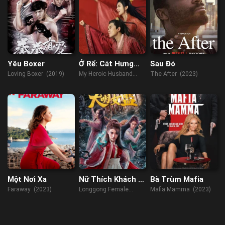
Yêu Boxer
Ở Rể: Cát Hưng
Sau Đó
Cao Chiếu
Loving Boxer (2019)
My Heroic Husband
The After (2023)
(2021)
Một Nơi Xa
Nữ Thích Khách Ở
Bà Trùm Mafia
Long Cung: Nhà
Faraway (2023)
Longgong Female
Mafia Mamma (2023)
Giam Nữ Đại Minh
Assassin (2022)