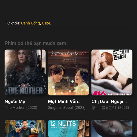
Từ khóa:
Cánh Cổng
,
Gate
.
Phim có thể bạn muốn xem :
Người Mẹ
Một Mình Vẫn
Chị Dâu: Ngoại
Ổn’T
Tình
The Mother (2023)
Single in Seoul (2023)
형수 : 불륜관계 (2023)