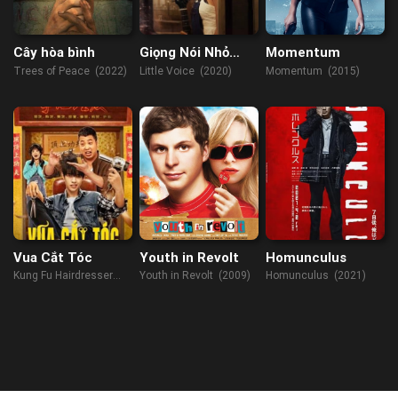
Cây hòa bình
Giọng Nói Nhỏ
Momentum
Trong Đầu
Trees of Peace (2022)
Little Voice (2020)
Momentum (2015)
Vua Cắt Tóc
Youth in Revolt
Homunculus
Kung Fu Hairdresser
Youth in Revolt (2009)
Homunculus (2021)
(2022)