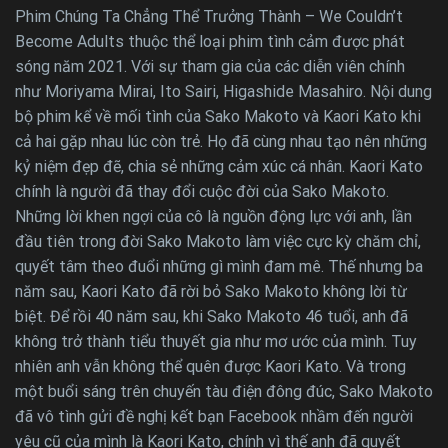
Phim Chúng Ta Chẳng Thể Trưởng Thành – We Couldn’t
Become Adults thuộc thể loại phim tình cảm được phát
sóng năm 2021. Với sự tham gia của các diễn viên chính
như Moriyama Mirai, Ito Sairi, Higashide Masahiro. Nội dung
bộ phim kể về mối tình của Sako Makoto và Kaori Kato khi
cả hai gặp nhau lúc còn trẻ. Họ đã cùng nhau tạo nên những
kỷ niệm đẹp đẽ, chia sẻ những cảm xúc cá nhân. Kaori Kato
chính là người đã thay đổi cuộc đời của Sako Makoto.
Những lời khen ngợi của cô là nguồn động lực với anh, lần
đầu tiên trong đời Sako Makoto làm việc cực kỳ chăm chỉ,
quyết tâm theo đuổi những gì mình đam mê. Thế nhưng ba
năm sau, Kaori Kato đã rời bỏ Sako Makoto không lời từ
biệt. Để rồi 40 năm sau, khi Sako Makoto 46 tuổi, anh đã
không trở thành tiểu thuyết gia như mơ ước của mình. Tuy
nhiên anh vẫn không thể quên được Kaori Kato. Và trong
một buổi sáng trên chuyến tàu điện đông đúc, Sako Makoto
đã vô tình gửi đề nghị kết bạn Facebook nhầm đến người
yêu cũ của mình là Kaori Kato, chính vì thế anh đã quyết