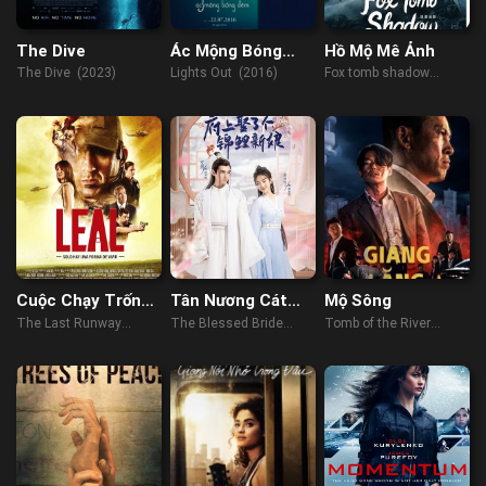
The Dive
Ác Mộng Bóng
Hồ Mộ Mê Ảnh
Đêm
The Dive (2023)
Lights Out (2016)
Fox tomb shadow
(2022)
Cuộc Chạy Trốn
Tân Nương Cát
Mộ Sông
Sau Cùng
Tường
The Last Runway
The Blessed Bride
Tomb of the River
(2018)
(2022)
(2021)