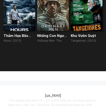
Thảm Họa Bão
Những Con Người
Khu Vườn Quýt
Katrina
Bình Thường
Hours (2013)
Ordinary Men: The
Tangerines (2013)
"Forgotten Holocaust"
(2023)