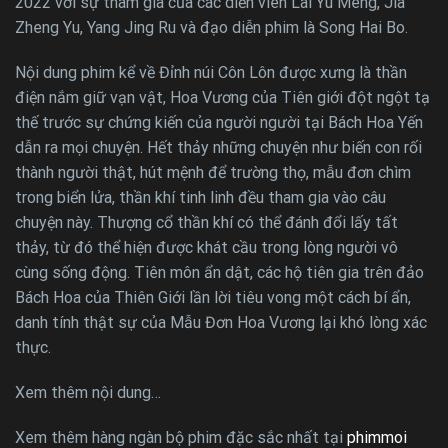
2022 với sự tham gia của các diễn viên Lai Yu Meng, Jia
Zheng Yu, Yang Jing Ru và đạo diễn phim là Song Hai Bo.
Nội dung phim kể về Đỉnh núi Côn Lôn được xưng là thần
điện nắm giữ vạn vật, Hoa Vương của Tiên giới đột ngột tạ
thế trước sự chứng kiến của người người tại Bách Hoa Yến
dẫn ra mọi chuyện. Hết thảy những chuyện như biến con rối
thành người thật, hút mệnh để trường thọ, mẫu đơn chìm
trong biển lửa, thần khí tinh linh đều tham gia vào câu
chuyện này. Thượng cổ thần khí có thể đánh đổi lấy tất
thảy, từ đó thể hiện được khát cầu trong lòng người vô
cùng sống động. Tiên môn ẩn dật, các hộ tiên gia trên đảo
Bách Hoa của Thiên Giới lần lời tiêu vong một cách bí ẩn,
danh tính thật sự của Mẫu Đơn Hoa Vương lại khó lòng xác
thực.
Xem thêm nội dung…
Xem thêm hàng ngàn bộ phim đặc sắc nhất tại
phimmoi