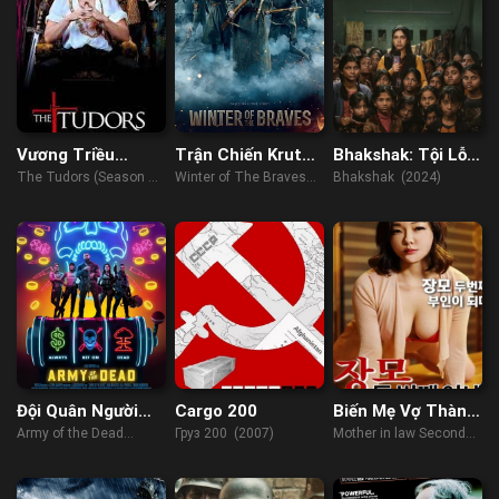
Vương Triều
Trận Chiến Kruty
Bhakshak: Tội Lỗi
Tudors (Phần 1)
1918
Làm Ngơ
The Tudors (Season 1)
Winter of The Braves
Bhakshak (2024)
(2007)
(2019)
Đội Quân Người
Cargo 200
Biến Mẹ Vợ Thành
Chết
Vợ Hai
Army of the Dead
Груз 200 (2007)
Mother in law Second
(2021)
Wife (2022)