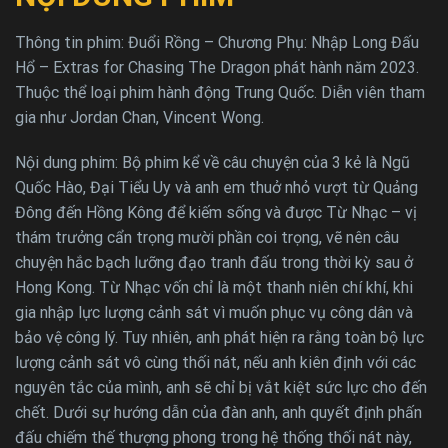
Thông tin phim: Đuổi Rồng – Chương Phụ: Nhập Long Đấu
Hổ – Extras for Chasing The Dragon phát hành năm 2023.
Thuộc thể loại phim hành động Trung Quốc. Diễn viên tham
gia như Jordan Chan, Vincent Wong.
Nội dung phim: Bộ phim kể về câu chuyện của 3 kẻ là Ngũ
Quốc Hào, Đại Tiểu Uy và anh em thuở nhỏ vượt từ Quảng
Đông đến Hồng Kông để kiếm sống và được Từ Nhạc – vị
thám trưởng cẩn trọng mười phần coi trọng, vẽ nên câu
chuyện hắc bạch lưỡng đạo tranh đấu trong thời kỳ sau ở
Hong Kong. Từ Nhạc vốn chỉ là một thanh niên chí khí, khi
gia nhập lực lượng cảnh sát vì muốn phục vụ công dân và
bảo vệ công lý. Tuy nhiên, anh phát hiện ra rằng toàn bộ lực
lượng cảnh sát vô cùng thối nát, nếu anh kiên định với các
nguyên tắc của mình, anh sẽ chỉ bị vắt kiệt sức lực cho đến
chết. Dưới sự hướng dẫn của đàn anh, anh quyết định phấn
đấu chiếm thế thượng phong trong hệ thống thối nát này,