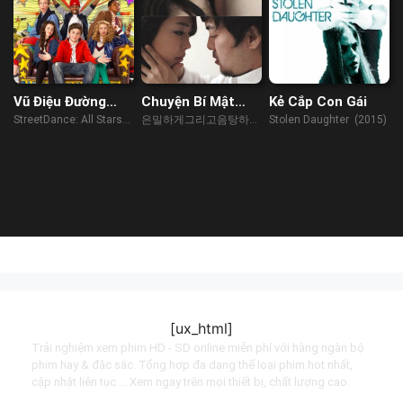
Vũ Điệu Đường
Chuyện Bí Mật
Kẻ Cắp Con Gái
Phố 2
Giữa Sếp Và Nhân
StreetDance: All Stars
은밀하게그리고음탕하게
Stolen Daughter (2015)
Viên
(2013)
(2023)