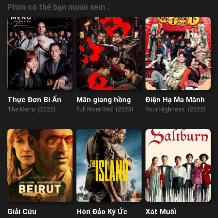
Phim có thể bạn muốn xem :
Thực Đơn Bí Ẩn
Mãn giang hồng
Điện Hạ Ma Mãnh
The Menu (2022)
Full River Red (2023)
Your Highness (2022)
Giải Cứu
Hòn Đảo Ký Ức
Xát Muối