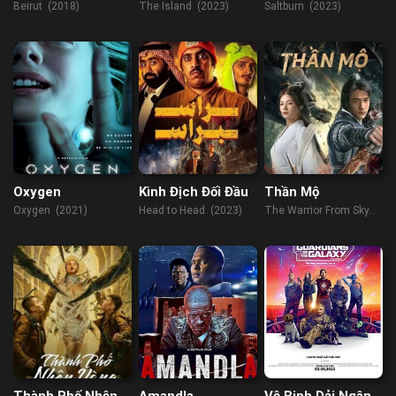
Beirut (2018)
The Island (2023)
Saltburn (2023)
Oxygen
Kình Địch Đối Đầu
Thần Mộ
Oxygen (2021)
Head to Head (2023)
The Warrior From Sky
(2021)
Thành Phố Nhện
Amandla
Vệ Binh Dải Ngân