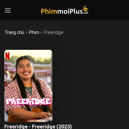
Skip
to
content
Trang chủ
»
Phim
»
Freeridge
Freeridge - Freeridge (2023)