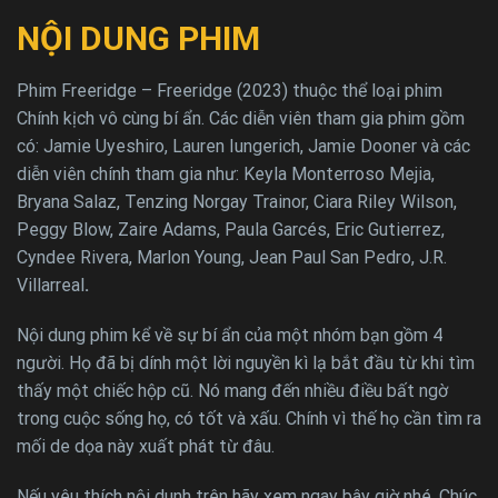
NỘI DUNG PHIM
Phim Freeridge – Freeridge (2023) thuộc thể loại phim
Chính kịch vô cùng bí ẩn. Các diễn viên tham gia phim gồm
có: Jamie Uyeshiro, Lauren Iungerich, Jamie Dooner và các
diễn viên chính tham gia như: Keyla Monterroso Mejia,
Bryana Salaz, Tenzing Norgay Trainor, Ciara Riley Wilson,
Peggy Blow, Zaire Adams, Paula Garcés, Eric Gutierrez,
Cyndee Rivera, Marlon Young, Jean Paul San Pedro, J.R.
Villarreal
.
Nội dung phim kể về sự bí ẩn của một nhóm bạn gồm 4
người. Họ đã bị dính một lời nguyền kì lạ bắt đầu từ khi tìm
thấy một chiếc hộp cũ. Nó mang đến nhiều điều bất ngờ
trong cuộc sống họ, có tốt và xấu. Chính vì thế họ cần tìm ra
mối de dọa này xuất phát từ đâu.
Nếu yêu thích nội dunh trên hãy xem ngay bây giờ nhé. Chúc