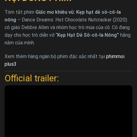
Tóm tắt phim
Giấc mơ khiêu vũ: Kẹp hạt dẻ sô-cô-la
nóng
– Dance Dreams: Hot Chocolate Nutcracker (2020):
cô giáo Debbie Allen và nhóm học trò múa của cô. Cô đang
dạy cho học trò diễn vở “
Kẹp Hạt Dẻ Sô-cô-la Nóng”
hằng
năm của mình.
Xem thêm hàng ngàn bộ phim đặc sắc nhất tại
phimmoi
plus3
Official trailer: