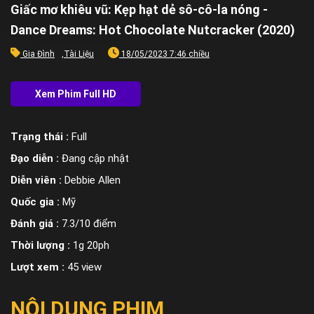
Giấc mơ khiêu vũ: Kẹp hạt dẻ sô-cô-la nóng -
Dance Dreams: Hot Chocolate Nutcracker (2020)
Gia Đình
,
Tài Liệu
18/05/2023 7:46 chiều
Trạng thái :
Full
Đạo diễn :
Đang cập nhật
Diễn viên :
Debbie Allen
Quốc gia :
Mỹ
Đánh giá :
7.3/10 điểm
Thời lượng :
1g 20ph
Lượt xem :
45 view
NỘI DUNG PHIM