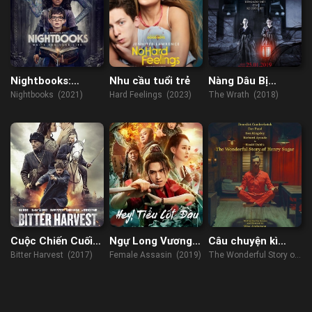
Nightbooks:
Nhu cầu tuổi trẻ
Nàng Dâu Bị
Chuyện Kinh Dị
Nguyền Rủa
Nightbooks (2021)
Hard Feelings (2023)
The Wrath (2018)
Đêm Nay
Cuộc Chiến Cuối
Ngự Long Vương
Câu chuyện kì
Cùng
Phi
diệu về Henry
Bitter Harvest (2017)
Female Assasin (2019)
The Wonderful Story of
Sugar
Henry Sugar (2023)