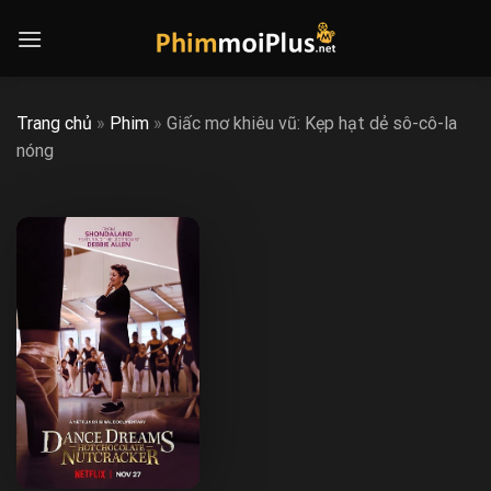
Skip
to
content
Trang chủ
»
Phim
»
Giấc mơ khiêu vũ: Kẹp hạt dẻ sô-cô-la
nóng