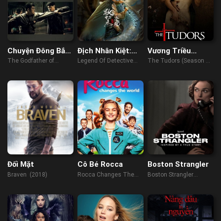
Chuyện Đông Bắc:
Địch Nhân Kiệt:
Vương Triều
Tôi Tên Triệu
Vận Hà Kinh Long
Tudors (Phần 2)
The Godfather of
Legend Of Detective
The Tudors (Season 2)
Hồng Binh
Northeast China (2022)
Dee (2023)
(2008)
Đối Mặt
Cô Bé Rocca
Boston Strangler
Braven (2018)
Rocca Changes The
Boston Strangler
World (2019)
(2023)