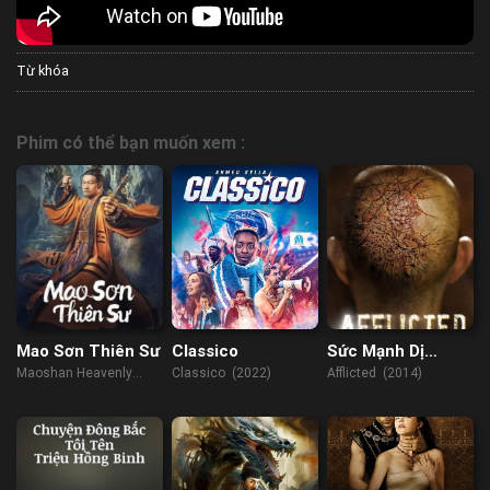
Từ khóa
Phim có thể bạn muốn xem :
Mao Sơn Thiên Sư
Classico
Sức Mạnh Dị
Thường
Maoshan Heavenly
Classico (2022)
Afflicted (2014)
Master (2022)