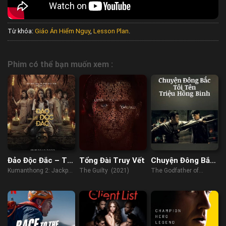
Từ khóa:
Giáo Án Hiểm Nguy
,
Lesson Plan
.
Phim có thể bạn muốn xem :
Đảo Độc Đắc – Tử
Tổng Đài Truy Vết
Chuyện Đông Bắc:
Mẫu Thiên Linh
Tôi Tên Triệu
Kumanthong 2: Jackpot
The Guilty (2021)
The Godfather of
Cái
Hồng Binh
Island (2022)
Northeast China (2022)