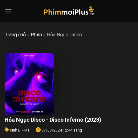
Skip
to
content
Trang chủ
»
Phim
»
Hỏa Ngục Disco
Hỏa Ngục Disco - Disco Inferno (2023)
Kinh Dị - Ma
07/03/2024 12:44 sáng