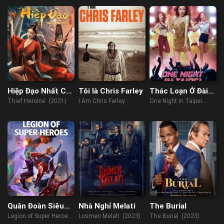
Hiệp Đạo Nhất Chi
Tôi là Chris Farley
Thác Loạn Ở Đài
Mai
Bắc
Thief Heroine (2021)
I Am Chris Farley
One Night in Taipei
(2015)
(2015)
Quân Đoàn Siêu
Nhà Nghỉ Melati
The Burial
Anh Hùng
Legion of Super Heroes
Losmen Melati (2023)
The Burial (2023)