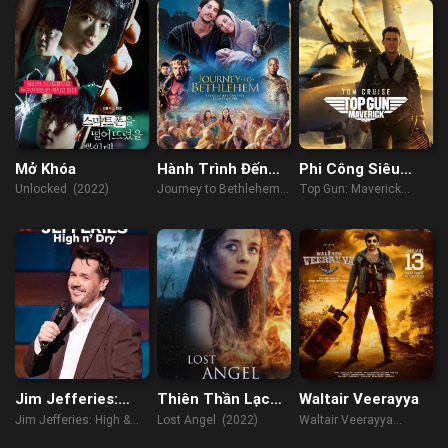
Mở Khóa
Hành Trình Đến
Phi Công Siêu
Bethlehem
Đẳng Maverick
Unlocked (2022)
Journey to Bethlehem
Top Gun: Maverick
(2023)
(2022)
Jim Jefferies:
Thiên Thần Lạc
Waltair Veerayya
Phê Và Không Say
Lối
Jim Jefferies: High &
Lost Angel (2022)
Waltair Veerayya
Dry (8/10)
(2023)